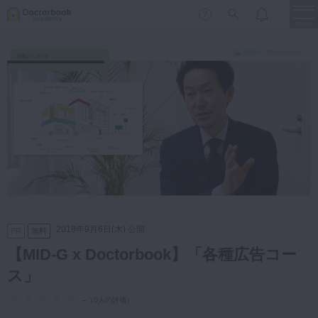
menu
保存修復
新着
新規登録
ログイン
歯内療法
歯周治療
LIVE
特集
DBラーニング
歯冠補綴
審美歯科
有床義歯
臨床知見録
小児歯科
2018年9月6日(木) 公開
PR
無料
歯科矯正
【MID-G x Doctorbook】「各種広告コー
口腔外科・歯科麻酔
ス」
LIFE STYLE
コラム
セミナー
インプラント
-
（
0人の評価
）
デジタル・歯科技工