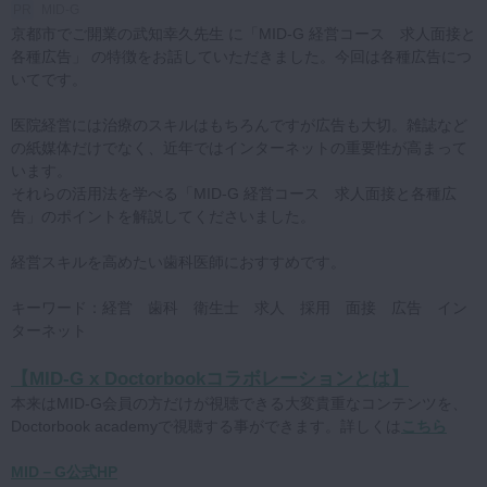
MID-G
マイクロ・レーザー
京都市でご開業の武知幸久先生 に「MID-G 経営コース 求人面接と
各種広告」 の特徴をお話していただきました。今回は各種広告につ
予防歯科
いてです。
咬合機能
医院経営には治療のスキルはもちろんですが広告も大切。雑誌など
診査・診断
の紙媒体だけでなく、近年ではインターネットの重要性が高まって
います。
訪問歯科・高齢者歯科
それらの活用法を学べる「MID-G 経営コース 求人面接と各種広
基礎医学
告」のポイントを解説してくださいました。
医院経営・開業
経営スキルを高めたい歯科医師におすすめです。
キーワード：経営 歯科 衛生士 求人 採用 面接 広告 イン
ターネット
【MID-G x Doctorbookコラボレーションとは】
本来はMID-G会員の方だけが視聴できる大変貴重なコンテンツを、
Doctorbook academyで視聴する事ができます。詳しくは
こちら
MID－G公式HP