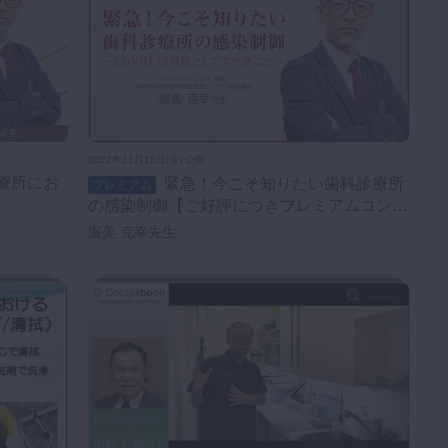
2022年11月18日(金) 公開
緊急！今こそ知りたい歯科診療所
プレミアム
の感染制御【ご好評につきプレミアムコンテ
ンツ化】
渥美 克幸先生