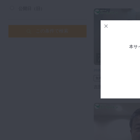
公開日（旧）
この条件で検索
本サ
2020年7月17日(金) 公開
【エールバト
無料
吉田 拓志先生