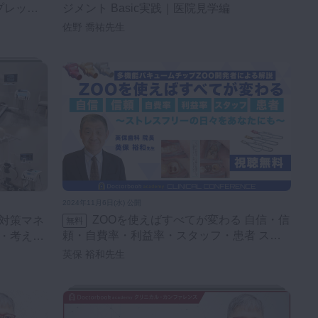
プレッサ
ジメント Basic実践｜医院見学編
佐野 喬祐先生
2024年11月6日(水) 公開
ZOOを使えばすべてが変わる 自信・信
無料
頼・自費率・利益率・スタッフ・患者 スト
識・考え
レスフリーの日々をあなたにも - 多機能バキ
英保 裕和先生
ュームチップZOO開発者による解説 -