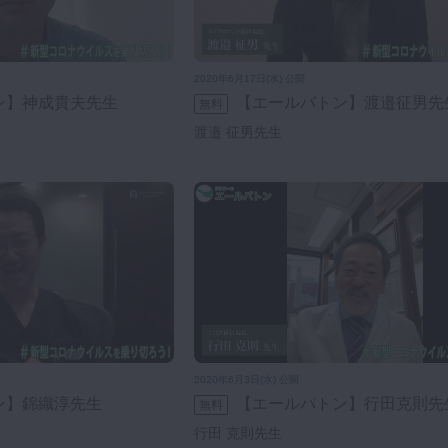
2020年6月17日(水) 公開
ン】神成貴夫先生
【エールバトン】渡邉征男先
無料
渡邉 征男先生
2020年6月3日(水) 公開
ン】錦織淳先生
【エールバトン】行田克則先
無料
行田 克則先生