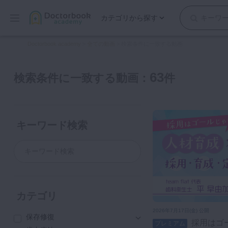
カテゴリから探す
保存修復
Doctorbook academy
>
全ての動画
>
検索条件に一致する動画
歯内療法
歯周治療
63
検索条件に一致する動画：
件
歯冠補綴
審美歯科
有床義歯
キーワード検索
小児歯科
歯科矯正
口腔外科・歯科麻酔
インプラント
デジタル・歯科技工
カテゴリ
マイクロ・レーザー
2026年7月17日(金) 公開
保存修復
予防歯科
採用はゴールじゃない！人材育
プレミアム