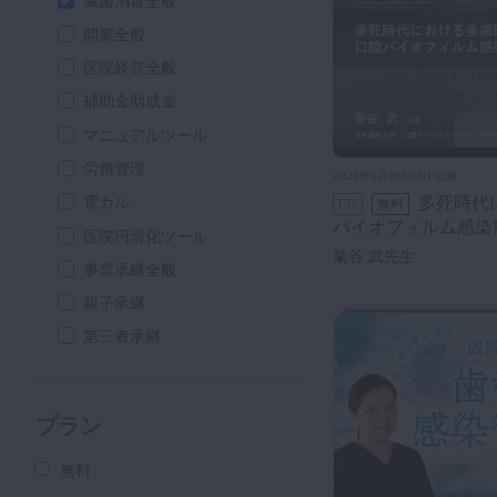
滅菌消毒全般
開業全般
医院経営全般
補助金助成金
マニュアルツール
労務管理
2023年6月26日(月) 公開
多死時代における多歯時代に口腔
電カル
PR
無料
バイオフィルム感染
医院円滑化ツール
菊谷 武先生
事業承継全般
親子承継
第三者承継
プラン
無料