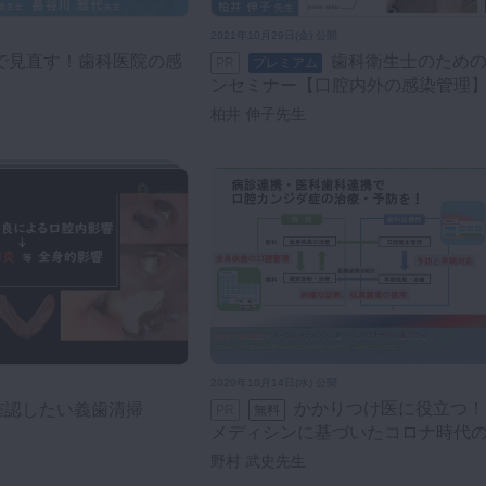
2021年10月29日(金) 公開
歯科衛生士のためのオンライ
PR
プレミアム
ンセミナー【口腔内外の感染管理
柏井 伸子先生
2020年10月14日(水) 公開
かかりつけ医に役立つ！オーラル
で確認したい義歯清掃
PR
無料
メディシンに基づいたコロナ時代
野村 武史先生