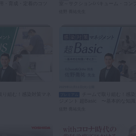
用・育成・定着のコツ
室～サクション/バキューム・コン
ーの選び方～
佐野 喬祐先生
2025年11月11日(火) 公開
チームで取り組む！感染対策マネ
プレミアム
ジメント 超Basic 〜基本的な知
方〜
佐野 喬祐先生