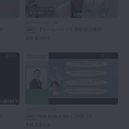
2020年6月11日(木) 公開
生
【エールバトン】栗林研治先生
無料
栗林 研治先生
2020年6月2日(火) 公開
生
How to face the COVID-19
無料
木村 文彦先生