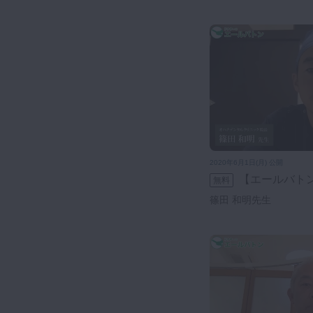
2020年6月1日(月) 公開
【エールバト
無料
篠田 和明先生