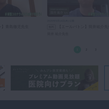
2020年5月14日(木) 公開
ン】青島徹児先生
【エールバトン】筒井祐介先
無料
筒井 祐介先生
1
2
3