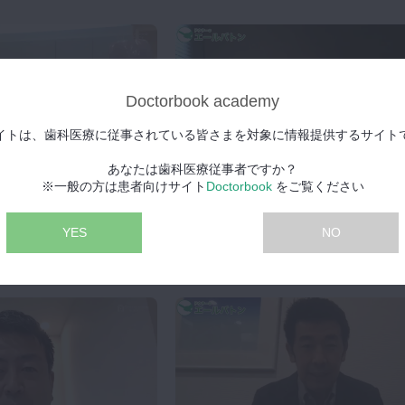
Doctorbook academy
イトは、歯科医療に従事されている皆さまを対象に情報提供するサイト
あなたは歯科医療従事者ですか？
※一般の方は患者向けサイト
Doctorbook
をご覧ください
2020年7月7日(火) 公開
ン】吉田拓志先生
【エールバトン】綿引淳一先
無料
YES
NO
綿引 淳一先生