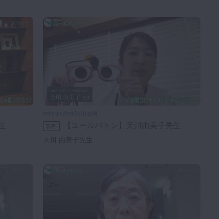
2020年5月18日(月) 公開
生
【エールバトン】天川由美子先生
無料
天川 由美子先生