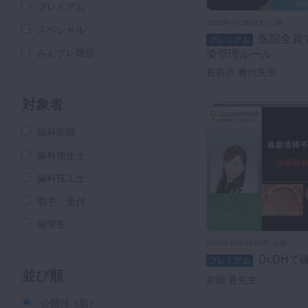
プレミアム
2022年8月16日(火) 公開
スペシャル
医院全員で見直す！歯科医院の感
プレミアム
みんプレ限定
染管理ルール
長谷川 雅代先生
対象者
歯科医師
歯科衛生士
歯科技工士
助手・受付
歯学生
2020年10月26日(月) 公開
Dr.DH
プレミアム
並び順
前畑 香先生
公開日（新）