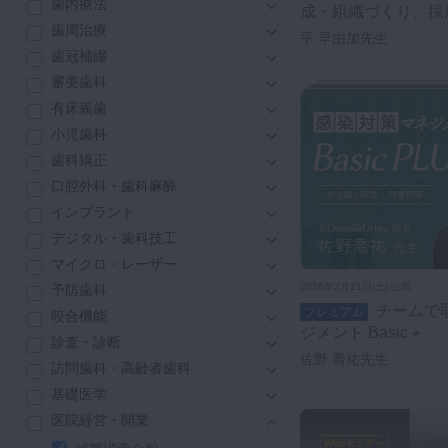
歯内療法
成・組織づくり、採
咬合機能
歯周治療
平 早由加先生
診査・診断
歯冠補綴
訪問歯科・高齢者歯科
審美歯科
基礎医学
有床義歯
医院経営・開業
小児歯科
歯科矯正
口腔外科・歯科麻酔
インプラント
デジタル・歯科技工
マイクロ・レーザー
2026年2月21日(土) 公開
予防歯科
チームで取り組む！感染対策マネ
プレミアム
咬合機能
ジメント Basic＋
診査・診断
佐野 喬祐先生
訪問歯科・高齢者歯科
基礎医学
医院経営・開業