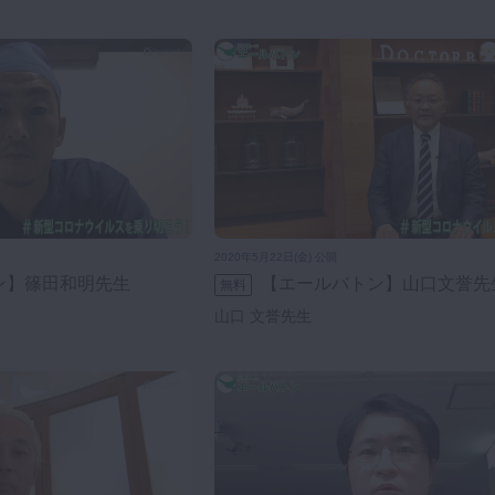
2020年5月22日(金) 公開
ン】篠田和明先生
【エールバトン】山口文誉先
無料
山口 文誉先生