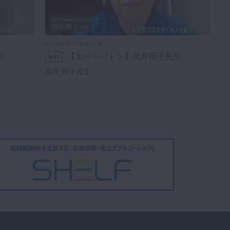
2020年5月13日(水) 公開
生
【エールバトン】筒井照子先生
無料
筒井 照子先生