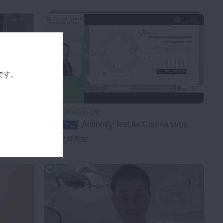
です。
2020年6月29日(月) 公開
生
Antibody Test for Corona virus
プレミアム
木村 文彦先生