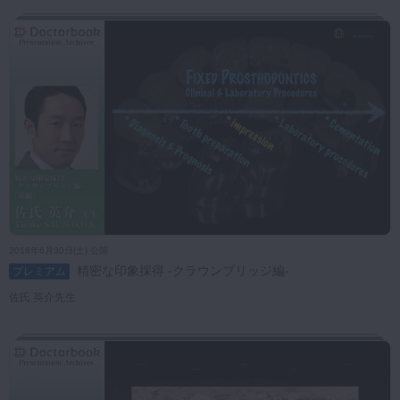
2018年6月30日(土) 公開
精密な印象採得 ‐クラウンブリッジ編‐
プレミアム
佐氏 英介先生