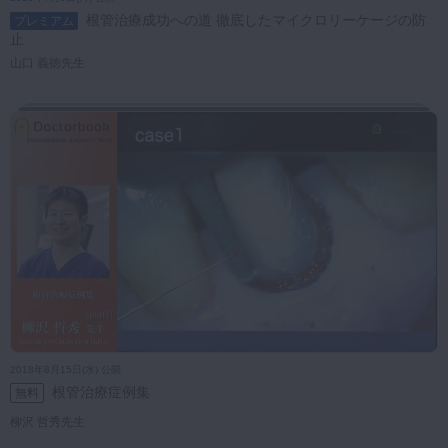
無料
プレミアム
スペシャル
みんプレ限定
根管治療成功への道 徹底したマイクロリーケージの防
プレミアム
マイクロ・レーザー
止
対象者
予防歯科
山口 義徳先生
咬合機能
歯科医師
歯科衛生士
歯科技工士
助手・受付
診査・診断
歯学生
訪問歯科・高齢者歯科
基礎医学
並び順
医院経営・開業
公開日（新）
公開日（旧）
2018年8月15日(水) 公開
根管治療症例集
無料
柳沢 哲秀先生