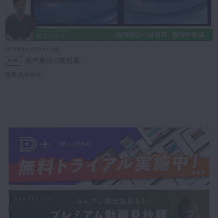
2016年9月29日(木) 公開
歯内療法の前処置
無料
渥美 克幸先生