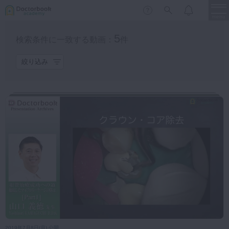
menu
5
検索条件に一致する動画：
件
カテゴリ
保存修復
新着
新規登録
ログイン
絞り込み
保存修復
歯内療法
歯内療法
歯周治療
LIVE
特集
DBラーニング
歯冠補綴
歯内療法全般
前処置
拡大形成
洗浄貼薬
審美歯科
根管充填
コア築造
外科的根管治療
歯牙移植
有床義歯
臨床知見録
歯周治療
小児歯科
歯冠補綴
歯科矯正
もっと見る
口腔外科・歯科麻酔
LIFE STYLE
コラム
セミナー
プラン
インプラント
デジタル・歯科技工
2019年7月8日(月) 公開