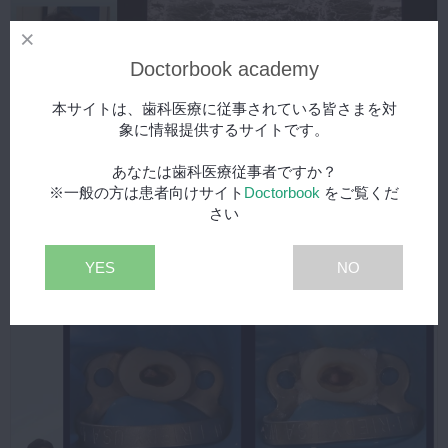
Doctorbook academy
本サイトは、歯科医療に従事されている皆さまを対
象に情報提供するサイトです。
あなたは歯科医療従事者ですか？
※一般の方は患者向けサイト
Doctorbook
をご覧くだ
2018年2月16日(金) 公開
さい
修復治療に先立つコンポジットレジン修復
プレミアム
宮崎 真至先生
YES
NO