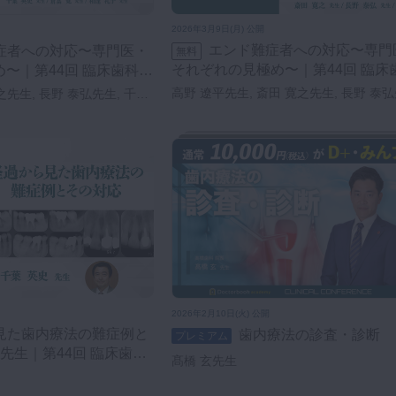
2026年3月9日(月) 公開
エンド難症者への対応〜専門医・GP
無料
それぞれの見極め〜｜第44回 臨床
め〜｜第44回 臨床歯科を
る会 【全体会②】
】
高野 遼平先生, 斎田 寛之先生, 長野 泰
之先生, 長野 泰弘先生, 千葉
 和達 礼子先生
2026年2月10日(火) 公開
歯内療法の診査・診断
プレミアム
先生｜第44回 臨床歯科
髙橋 玄先生
②】