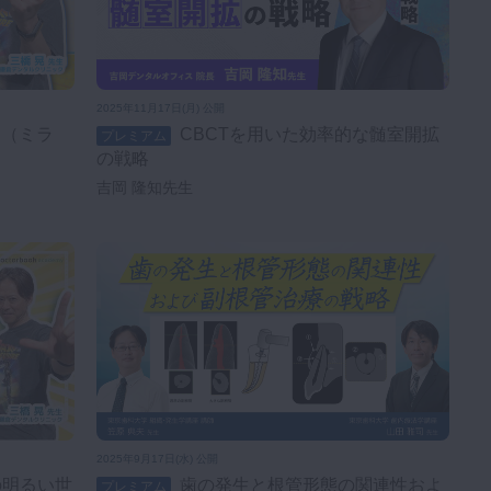
2025年11月17日(月) 公開
CBCTを用いた効率的な髄室開拡
プレミアム
の戦略
吉岡 隆知先生
2025年9月17日(水) 公開
歯の発生と根管形態の関連性およ
プレミアム