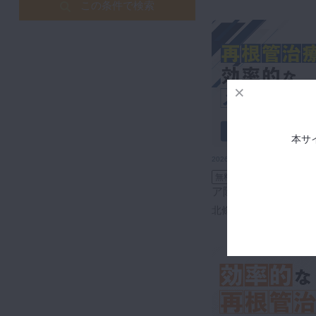
この条件で検索
本サ
2026年1月19日(月) 公開
再根管治療のための効率的なメタルコ
無料
ア除去
北條 弘明先生