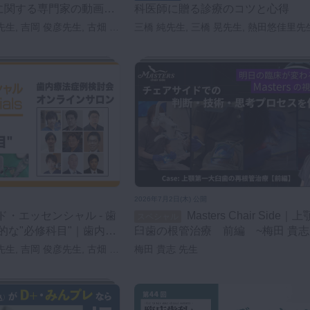
に関する専門家の動画レ
科医師に贈る診療のコツと心得
！
先生, 吉岡 俊彦先生, 古畑 和
三橋 純先生, 三橋 晃先生, 熱田悠佳里先
 八幡 祥生先生, 辺見 浩一先
田 大輔先生, 馬場 聖先生,
吾先生, 八尾 香奈子先生, 高
生, 笠原 明人先生, 片山 卓也
2026年7月2日(木) 公開
Masters Chair Side｜上顎第一大
スペシャル
的な"必修科目"｜歯内療
臼歯の根管治療 前編 ~梅田 貴志
インサロン
先生, 吉岡 俊彦先生, 古畑 和
梅田 貴志 先生
 八幡 祥生先生, 辺見 浩一先
時田 大輔先生, 窪谷 拓馬先生,
太郎先生, 牧 圭一郎先生, 齋