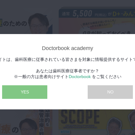
Doctorbook academy
イトは、歯科医療に従事されている皆さまを対象に情報提供するサイト
2026年1月6日(火) 公開
あなたは歯科医療従事者ですか？
GPが知っておくべき歯根吸
PR
プレミアム
※一般の方は患者向けサイト
Doctorbook
をご覧ください
収と歯根破折への対処法
吉岡 隆知先生
YES
NO