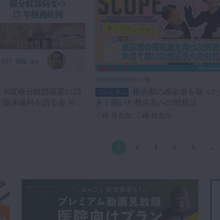
2025年6月16日(月) 公開
根尖部の感染源を取った結果、大
プレミアム
回 臨床歯科を語る会 分科
きく開いた根尖孔への対処法
どう立ち向かうか？】
三橋 晃先生, 三橋 純先生
1
2
3
4
5
...