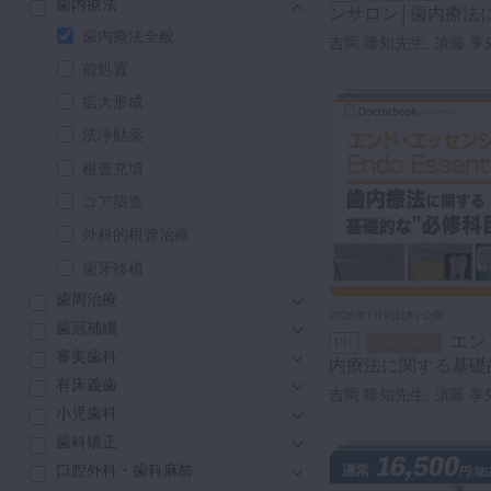
歯内療法
ンサロン│歯内療法
咬合機能
歯内療法全般
クチャーを毎週公開
吉岡 隆知先生, 須藤 享
診査・診断
人先生, 山内 隆守先生,
前処置
訪問歯科・高齢者歯科
生, 浦羽 真太郎先生, 時
拡大形成
村上 拓也先生, 小道 俊
基礎医学
林 正行先生, 寺岡 寛先
洗浄貼薬
医院経営・開業
先生, 齋藤 彩先生
根管充填
コア築造
外科的根管治療
歯牙移植
歯周治療
2026年7月9日(木) 公開
歯冠補綴
エンド・エッセンシャル - 歯
PR
スペシャル
審美歯科
内療法に関する基礎
有床義歯
法症例検討会オンラ
吉岡 隆知先生, 須藤 享
小児歯科
人先生, 山内 隆守先生,
生, 浦羽 真太郎先生, 
歯科矯正
村野 浩気先生, 橋本 健
口腔外科・歯科麻酔
藤 彩先生