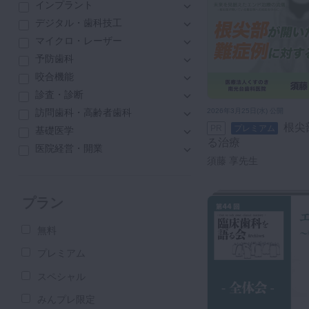
インプラント
デジタル・歯科技工
マイクロ・レーザー
予防歯科
咬合機能
診査・診断
訪問歯科・高齢者歯科
2026年3月25日(水) 公開
根尖部が開いた難症例に対す
PR
プレミアム
基礎医学
る治療
医院経営・開業
須藤 享先生
プラン
無料
プレミアム
スペシャル
みんプレ限定