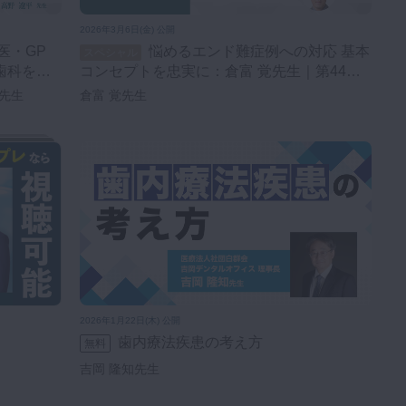
2026年3月6日(金) 公開
悩めるエンド難症例への対応 基本
スペシャル
歯科を語
コンセプトを忠実に：倉富 覚先生｜第44回
臨床歯科を語る会 【全体会②】
弘先生
倉富 覚先生
2026年1月22日(木) 公開
歯内療法疾患の考え方
無料
吉岡 隆知先生