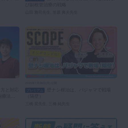
び副根管治療の戦略
山田 雅司先生, 笠原 典夫先生
2025年7月28日(月) 公開
壁ナシ根治は、パジャマで戦場
プレミアム
内療法の
（隔壁）
三橋 晃先生, 三橋 純先生