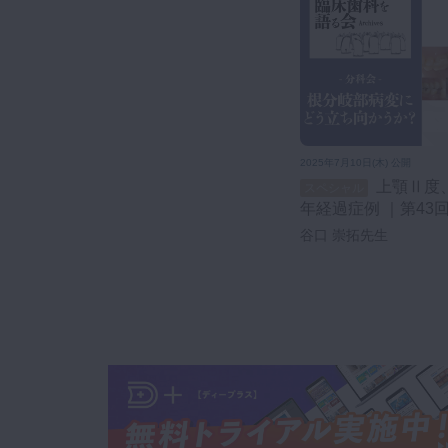
2025年7月10日(木) 公開
上顎Ⅱ度、III度根分岐部病変の15
スペシャル
年経過症例 ｜第43
会【根分岐部病変に
谷口 崇拓先生