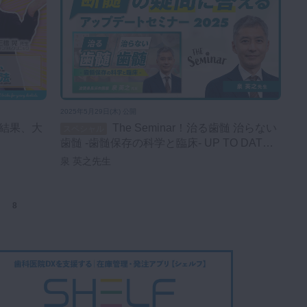
2025年5月29日(木) 公開
The Seminar！治る歯髄 治らない
スペシャル
歯髄 -歯髄保存の科学と臨床- UP TO DATE
2025 アップデート編
泉 英之先生
8