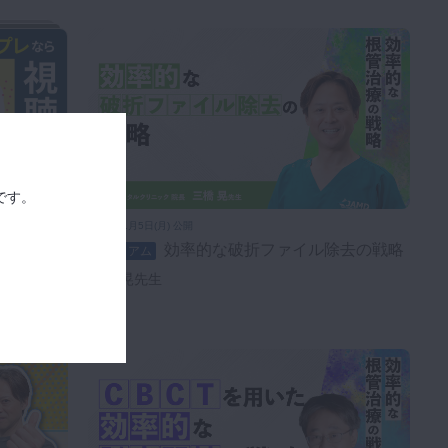
です。
2026年1月5日(月) 公開
効率的な破折ファイル除去の戦略
プレミアム
三橋 晃先生