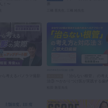
ん！〜
界
生
三橋 晃先生, 三橋 純先生
2025年8月22日(金) 公開
「治らない根管」 の考え方と対応
スペシャル
法③ 〜かかりつけ医が実践する歯
アプローチ〜 上顎大臼歯編
松田 敦至先生