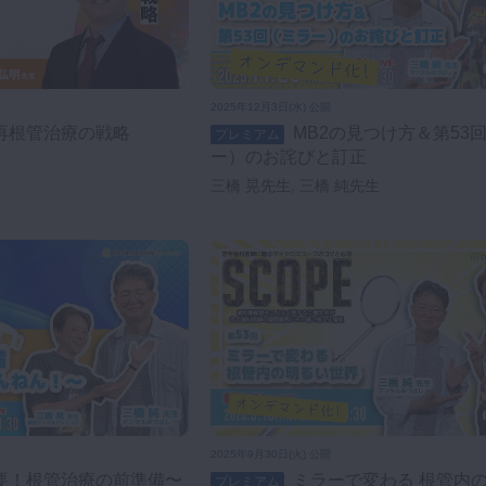
2025年12月3日(水) 公開
再根管治療の戦略
MB2の見つけ方＆第53回（ミラ
プレミアム
ー）のお詫びと訂正
三橋 晃先生, 三橋 純先生
2025年9月30日(火) 公開
ミラーで変わる 根管内の明るい世
プレミアム