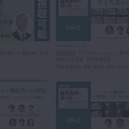
2026年3月9日(月) 公開
ディスカッション｜第44回 臨床
スペシャル
歯科を語る会 【全体会②】
千葉 英史先生, 倉富 覚先生, 和達 礼子