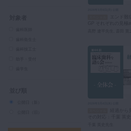
2026年3月9日(月) 公開
エンド難症者への対応〜専門医・
対象者
スペシャル
GP それぞれの見極
語る会 【全体会②
歯科医師
高野 遼平先生, 斎田 寛
英史先生, 倉富 覚先生,
歯科衛生士
歯科技工士
助手・受付
歯学生
並び順
公開日（新）
2026年3月4日(水) 公開
経過から見た歯内療法の難症例と
スペシャル
公開日（旧）
その対応：千葉 英史
を語る会 【全体会
千葉 英史先生