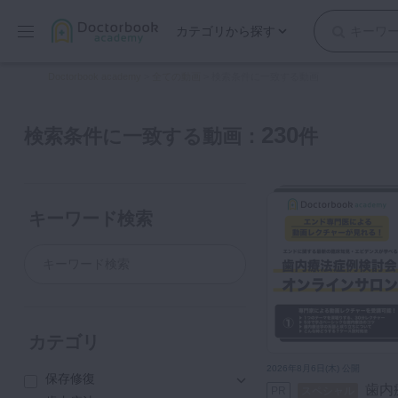
カテゴリから探す
保存修復
Doctorbook academy
>
全ての動画
>
検索条件に一致する動画
歯内療法
歯周治療
230
検索条件に一致する動画：
件
歯冠補綴
審美歯科
有床義歯
キーワード検索
小児歯科
歯科矯正
口腔外科・歯科麻酔
インプラント
デジタル・歯科技工
カテゴリ
マイクロ・レーザー
2026年8月6日(木) 公開
保存修復
予防歯科
歯内療法症例検討会オンライ
PR
スペシャル