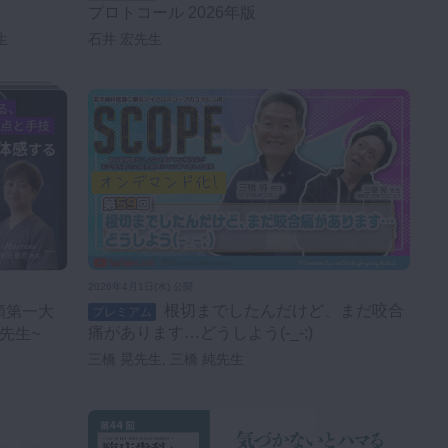
プロトコール 2026年版
生
石井 宏先生
2026年4月1日(水) 公開
根切までしたんだけど、まだ咬合
プレミアム
痛があります…どうしよう(-_-;)
先生~
三橋 晃先生, 三橋 純先生