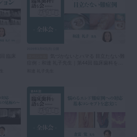
2026年3月9日(月) 公開
気づかないとハマる 目立たない難
スペシャル
症例：和達 礼子先生｜第44回 臨床歯科を語
る会 【全体会②】
先生
和達 礼子先生