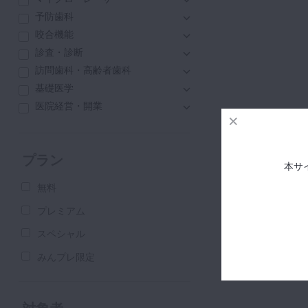
予防歯科
咬合機能
診査・診断
訪問歯科・高齢者歯科
基礎医学
医院経営・開業
プラン
本サ
無料
プレミアム
スペシャル
みんプレ限定