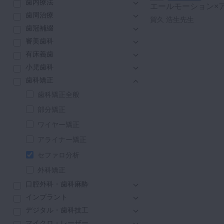
歯内療法
エールモーション×
咬合機能
歯周治療
ト～
賀久 浩生先生
診査・診断
歯冠補綴
訪問歯科・高齢者歯科
審美歯科
基礎医学
有床義歯
医院経営・開業
小児歯科
歯科矯正
歯科矯正全般
部分矯正
ワイヤー矯正
アライナー矯正
セファロ分析
外科矯正
口腔外科・歯科麻酔
インプラント
デジタル・歯科技工
マイクロ・レーザー