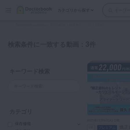
カテゴリから探す
保存修復
Doctorbook academy
>
全ての動画
>
検索条件に一致する動画
歯内療法
歯周治療
3
検索条件に一致する動画：
件
歯冠補綴
審美歯科
有床義歯
キーワード検索
小児歯科
歯科矯正
口腔外科・歯科麻酔
インプラント
デジタル・歯科技工
カテゴリ
マイクロ・レーザー
2025年12月9日(火) 公開
保存修復
予防歯科
矯正歯科のトレンド ～カリ
PR
プレミアム