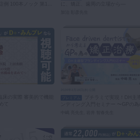
例 100本ノック 第17
に、矯正、歯周の立場から―
加治 彰彦先生
2026年3月18日(水) 公開
プチラミで実現！DH主導型ブラ
プレミアム
めて
ンディング入門セミナー 〜GPの為の
driven dentistry から考える矯正治
中嶋 亮先生, 岩井 智春先生