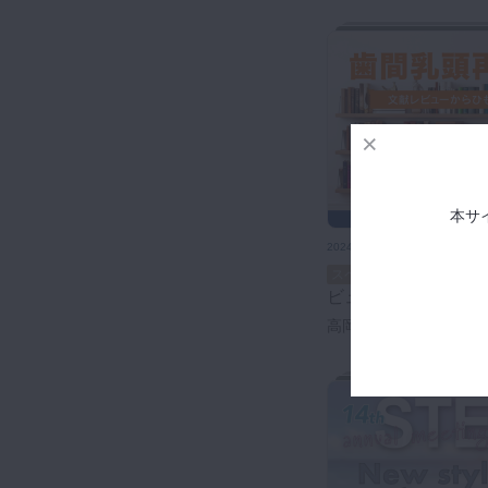
本サ
2024年1月26日(金) 公開
歯間乳頭再建への挑戦 〜文献レ
スペシャル
ビューからひもとく
高岡 亮太先生