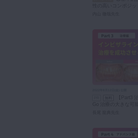
性の高いコンポジット
内山 徹哉先生
2022年8月12日(金) 公開
【Part3 治療編】インビザライン
PR
無料
Go 治療の大きな可
ために
長尾 龍典先生