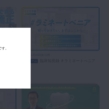
1/7
です。
2023年11月10日(金) 公開
臨床知見録 ＃ラミネートべニア
プレミアム
部セミナ