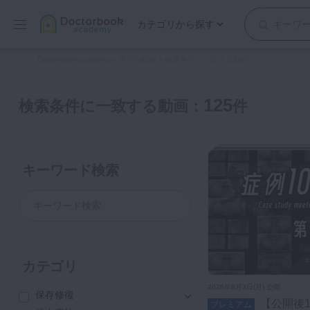
カテゴリから探す
保存修復
Doctorbook academy
>
全ての動画
>
検索条件に一致する動画
歯内療法
歯周治療
125
検索条件に一致する動画：
件
歯冠補綴
審美歯科
有床義歯
キーワード検索
小児歯科
歯科矯正
口腔外科・歯科麻酔
インプラント
デジタル・歯科技工
カテゴリ
マイクロ・レーザー
2026年8月3日(月) 公開
保存修復
予防歯科
【公開後1週間視聴無料！D+,みん
プレミアム