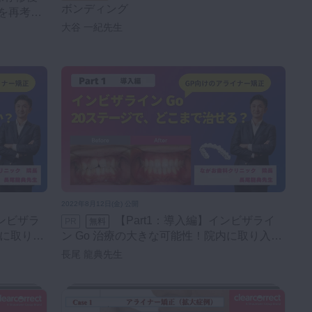
ボンディング
価を再考す
大谷 一紀先生
2022年8月12日(金) 公開
【Part1：導入編】インビザライ
PR
無料
内に取り入
ン Go 治療の大きな可能性！​院内に取り入れ
るために
長尾 龍典先生