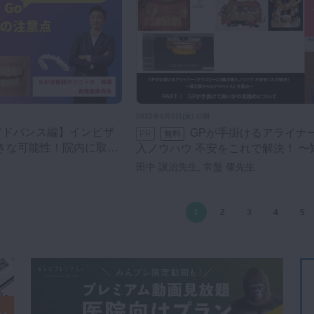
2022年8月5日(金) 公開
GPが手掛けるアライナー矯正導
PR
無料
大きな可能性！​院内に取り
入ノウハウ 不安をこれで解決！ 〜
らのアドバイスと注意点〜
田中 譲治先生, 常盤 肇先生
1
2
3
4
5