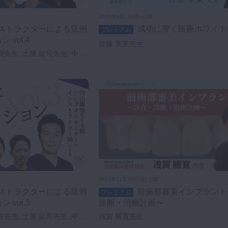
2025年9月1日(月) 公開
成功に導く医療ホワイト
プレミアム
vol.4
佐藤 朱美先生
樹先生, 土屋 紘司先生, 中尾
ン先生, 向敷 妃菜先生
2024年11月29日(金) 公開
前歯部審美インプラント〜診査・
プレミアム
vol.3
診断・治療計画〜
樹先生, 土屋 紘司先生, 中尾
浅賀 勝寛先生