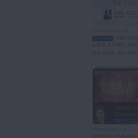
2023年10月18日(水) 公開
14th STEP ANNUAL MEETING
プレミアム
with R & PABC -New 
Young GENERATIO
田中 礼先生, 田中 利幸
崇先生, 鬼村 朋宏先生,
生, 深町 太伊地先生
2023年4月21日(金) 公開
㉒基本的接着ステップで行う予知
スペシャル