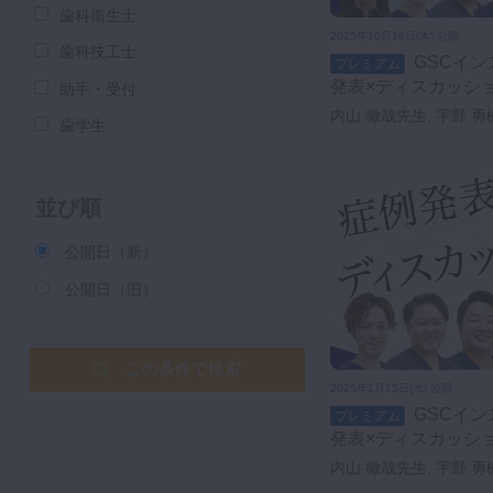
歯科衛生士
2025年10月16日(木) 公開
歯科技工士
GSCインストラクターによる症例
プレミアム
発表×ディスカッション 
助手・受付
内山 徹哉先生, 宇野 勇
歯学生
伸先生, チョウ ハクキ
並び順
公開日（新）
公開日（旧）
この条件で検索
2025年1月15日(水) 公開
GSCインストラクターによる症例
プレミアム
発表×ディスカッション 
内山 徹哉先生, 宇野 勇
伸先生, 手塚 直也先生