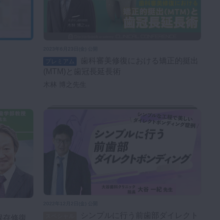
2023年6月23日(金) 公開
歯科審美修復における矯正的挺出
プレミアム
(MTM)と歯冠長延長術
木林 博之先生
2022年12月2日(金) 公開
シンプルに行う前歯部ダイレクト
スペシャル