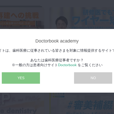
Doctorbook academy
1/7
イトは、歯科医療に従事されている皆さまを対象に情報提供するサイト
2023年12月20日(水) 公開
あなたは歯科医療従事者ですか？
研修医でもできるワイヤー矯正 〜
スペシャル
※一般の方は患者向けサイト
Doctorbook
をご覧ください
常勤Dr60人在籍する医療法人の内
各治療法の利点・欠点〜
ーを公開〜
里 裕太郎先生
YES
NO