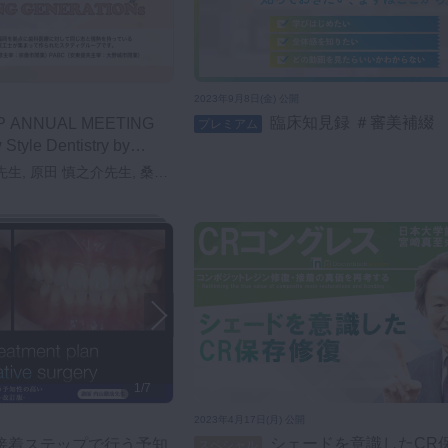
2023年9月8日(金) 公開
臨床知見録 ＃審美補綴
プレミアム
Style Dentistry by
NS-
先生, 原田 慎之介先生, 桑原
 多々隈 貴之先生, 丸目 剛先
1/7
2023年4月17日(月) 公開
シェードを意識したCR保存修復
スペシャル