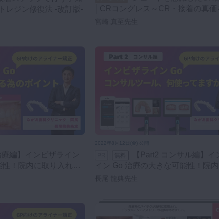
│CRコングレス～CR・接着の真
レジン修復法 -改訂版-
る～
宮崎 真至先生
2022年8月12日(金) 公開
【Part2 コンサル編】インビザラ
PR
無料
能性！​院内に取り入れる
イン Go 治療の大きな可能性！​院
れるために
長尾 龍典先生