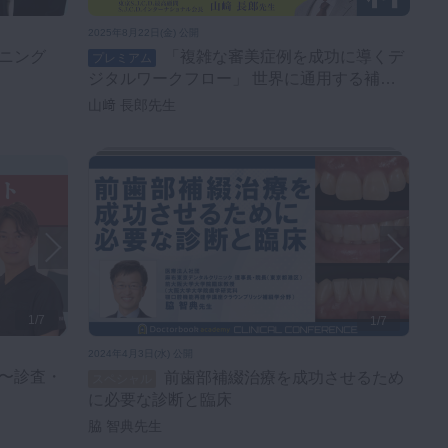
2025年8月22日(金) 公開
ニング
「複雑な審美症例を成功に導くデ
プレミアム
ジタルワークフロー」 世界に通用する補綴
治療の実践 ～機能と美を融合させた歯科治
山﨑 長郎先生
療～ 追加講演
1/7
1/7
2024年4月3日(水) 公開
前歯部補綴治療を成功させるため
スペシャル
に必要な診断と臨床
脇 智典先生