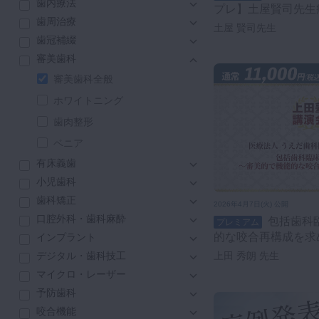
歯内療法
プレ】土屋賢司先生症
咬合機能
歯周治療
回【月曜更新】
土屋 賢司先生
診査・診断
歯冠補綴
訪問歯科・高齢者歯科
審美歯科
基礎医学
審美歯科全般
医院経営・開業
ホワイトニング
歯肉整形
ベニア
有床義歯
小児歯科
歯科矯正
2026年4月7日(火) 公開
口腔外科・歯科麻酔
包括歯科臨床の実際 審美的で機能
プレミアム
的な咬合再構成を求
インプラント
上田 秀朗 先生
デジタル・歯科技工
マイクロ・レーザー
予防歯科
咬合機能