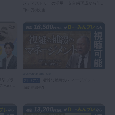
ンティストリーの活用 支台歯形成から印象
まで
田中 秀樹先生
2026年2月24日(火) 公開
複雑な補綴のマネージメント
プレミアム
Face
山﨑 長郎先生
療〜