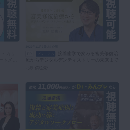
2025年11月5日(水) 公開
接着歯学で変わる審美修復治
PR
プレミアム
ートメン
療からデジタルデンティストリーの未来まで
北原 信也先生