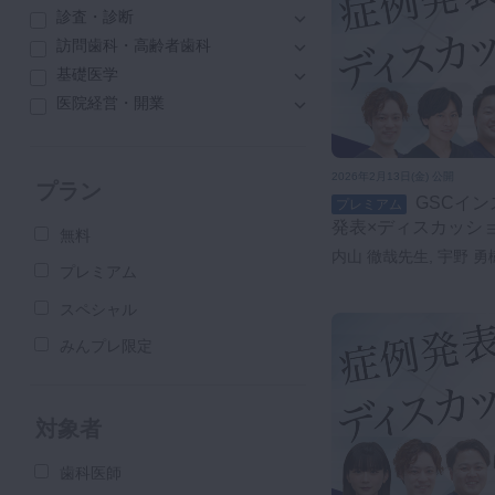
診査・診断
訪問歯科・高齢者歯科
基礎医学
医院経営・開業
2026年2月13日(金) 公開
プラン
GSCインストラクターによる症例
プレミアム
発表×ディスカッション 
無料
内山 徹哉先生, 宇野 勇
プレミアム
ウ ハクキン先生, 内藤
スペシャル
みんプレ限定
対象者
歯科医師