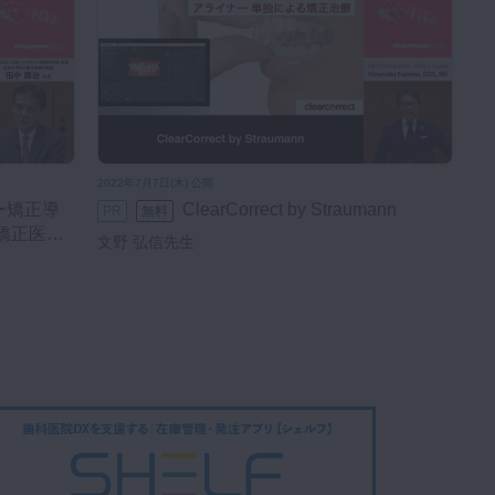
2022年7月7日(木) 公開
ClearCorrect by Straumann
PR
無料
矯正医か
文野 弘信先生