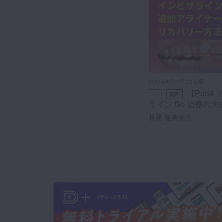
2022年8月12日(金) 公開
【Part4 アドバンス編】インビザ
PR
無料
ライン Go 治療の
入れるために
長尾 龍典先生