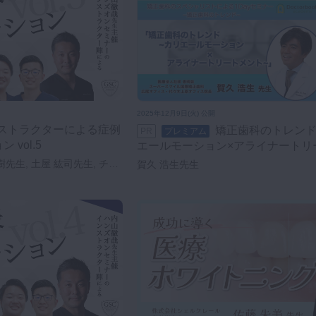
2025年12月9日(火) 公開
矯正歯科のトレンド ～カリ
PR
プレミアム
vol.5
エールモーション×アライナートリ
ト～
樹先生, 土屋 紘司先生, チョ
賀久 浩生先生
 広太郎先生