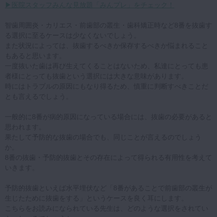
▶医院スタッフみんな見放題「みんプレ」をチェック！
智歯周囲炎・カリエス・前歯部の叢生・歯科矯正時など8番を抜歯す
る選択に至るケースは少なくないでしょう。
また状況によっては、抜歯するべきか保存するべきか悩まれること
もあると思います。
一度抜いた歯は再び生えてくることはないため、私達にとっても患
者様にとっても抜歯という選択には大きな意味があります。
時にはトラブルの原因にもなり得るため、慎重に判断すべきことだ
とも言えるでしょう。
一般的に8番が病的原因になっている場合には、抜歯の必要があると
思われます。
果たして予防的な抜歯の場合でも、同じことが言えるのでしょう
か。
8番の抜歯・予防的抜歯とその存在によって得られる有用性を考えて
いきます。
予防的抜歯といえば水平埋伏など「8番があることで前歯部の叢生が
生じたために抜歯をする」というケースを良く耳にします。
こちらをお読みになられている先生は、どのような選択をされてい