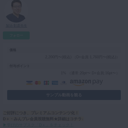
マイクロ・レーザー
予防歯科
加治 彰彦先生
咬合機能
診査・診断
フォロー
訪問歯科・高齢者歯科
価格
基礎医学
2,200円〜(税込) （D+会員 1,760円〜(税込)）
医院経営・開業
付与ポイント
1% （通常:20pt〜 D+会員:16pt〜）
サンプル動画を観る
ご好評につき、プレミアムコンテンツ化！
D＋・みんプレ会員視聴無料★詳細はコチラ↓
▶学びのサブスク「D＋」をチェック！