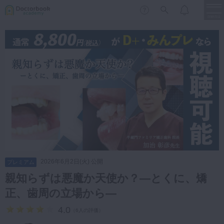
menu
保存修復
新着
新規登録
ログイン
歯内療法
歯周治療
LIVE
特集
DBラーニング
歯冠補綴
審美歯科
有床義歯
臨床知見録
小児歯科
2026年6月2日(火) 公開
プレミアム
歯科矯正
親知らずは悪魔か天使か？―とくに、矯
口腔外科・歯科麻酔
正、歯周の立場から―
LIFE STYLE
コラム
セミナー
インプラント
4.0
（
6人の評価
）
デジタル・歯科技工