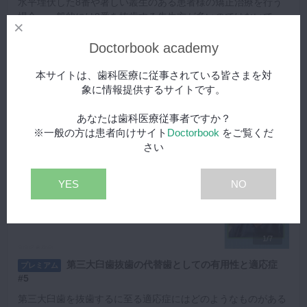
水平埋伏した8番や著しい叢生のある患者様の矯正治療を行う
場合、一般的には8番を抜歯する先生方が多いのではないでし
ょうか。そのような場合でも、残すことで有効に利用できるケ
再生する
ースがあります。
Doctorbook academy
本サイトは、歯科医療に従事されている皆さまを対
象に情報提供するサイトです。
あなたは歯科医療従事者ですか？
※一般の方は患者向けサイト
Doctorbook
をご覧くだ
さい
YES
NO
1/7
第三大臼歯抜歯の代替歯としての有用性と適応症
プレミアム
#5
第三大臼歯を抜歯するに至る適応症にはどのようなものがある