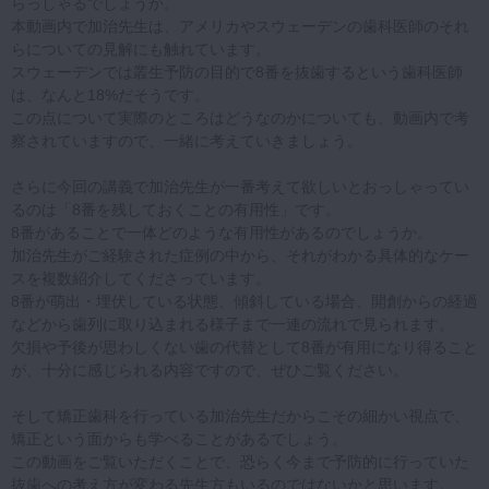
らっしゃるでしょうか。
本動画内で加治先生は、アメリカやスウェーデンの歯科医師のそれ
らについての見解にも触れています。
スウェーデンでは叢生予防の目的で8番を抜歯するという歯科医師
は、なんと18%だそうです。
この点について実際のところはどうなのかについても、動画内で考
察されていますので、一緒に考えていきましょう。
さらに今回の講義で加治先生が一番考えて欲しいとおっしゃってい
るのは「8番を残しておくことの有用性」です。
8番があることで一体どのような有用性があるのでしょうか。
加治先生がご経験された症例の中から、それがわかる具体的なケー
スを複数紹介してくださっています。
8番が萌出・埋伏している状態、傾斜している場合、開創からの経過
などから歯列に取り込まれる様子まで一連の流れで見られます。
欠損や予後が思わしくない歯の代替として8番が有用になり得ること
が、十分に感じられる内容ですので、ぜひご覧ください。
そして矯正歯科を行っている加治先生だからこその細かい視点で、
矯正という面からも学べることがあるでしょう。
この動画をご覧いただくことで、恐らく今まで予防的に行っていた
抜歯への考え方が変わる先生方もいるのではないかと思います。