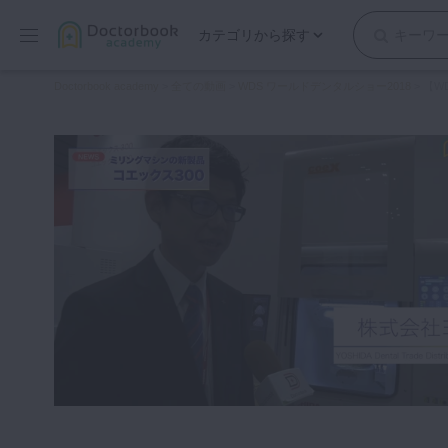
カテゴリから探す
保存修復
Doctorbook academy
>
全ての動画
>
WDS ワールドデンタルショー2018
>
【W
歯内療法
歯周治療
歯冠補綴
審美歯科
有床義歯
小児歯科
歯科矯正
口腔外科・歯科麻酔
インプラント
デジタル・歯科技工
マイクロ・レーザー
予防歯科