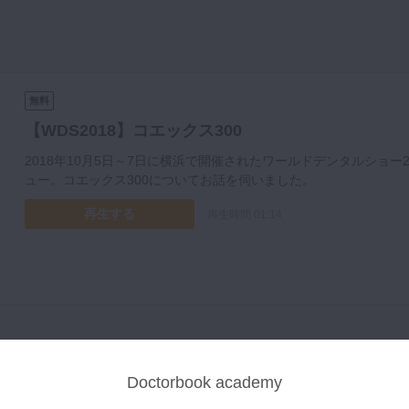
無料
【WDS2018】コエックス300
2018年10月5日～7日に横浜で開催されたワールドデンタルショー20
ュー。コエックス300についてお話を伺いました。
再生する
再生時間 01:14
Doctorbook academy