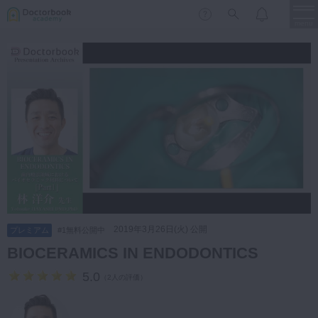
menu
保存修復
新着
新規登録
ログイン
歯内療法
歯周治療
LIVE
特集
DBラーニング
歯冠補綴
審美歯科
有床義歯
臨床知見録
小児歯科
2019年3月26日(火) 公開
プレミアム
#1無料公開中
歯科矯正
BIOCERAMICS IN ENDODONTICS
口腔外科・歯科麻酔
LIFE STYLE
コラム
セミナー
5.0
（
2人の評価
）
インプラント
デジタル・歯科技工