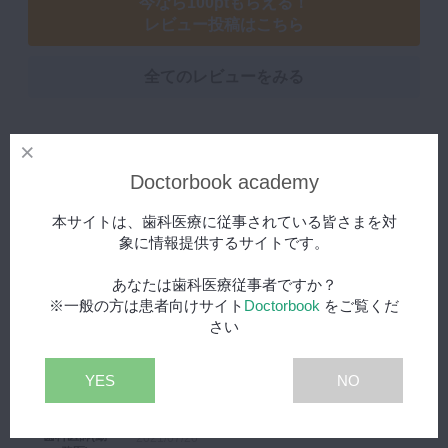
今なら100ptもらえる！
レビュー投稿はこちら
全てのレビューをみる
MTAセメントの有用性
5.0
Doctorbook academy
根未完成歯においてMTAセメントを用いるこ
本サイトは、歯科医療に従事されている皆さまを対
とで根の成長を効果的に促すことができるこ
50代
象に情報提供するサイトです。
と、とても参考になりました。
歯科医師(開
業医)
2022/07/31
あなたは歯科医療従事者ですか？
※一般の方は患者向けサイト
Doctorbook
をご覧くだ
さい
勉強になりました
5.0
YES
NO
興味があったので面白かったです。
参考にさせていただきます
30代
歯科医師(勤
2021/07/20