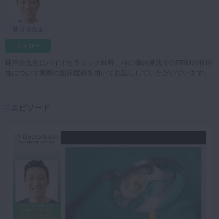
マイクロ・レーザー
予防歯科
林 洋介先生
咬合機能
フォロー
診査・診断
林洋介先生にバイオセラミック材料、特に歯内療法でのRRMの有用
性について実際の臨床症例を用いてお話ししていただいています。
訪問歯科・高齢者歯科
基礎医学
エピソード
医院経営・開業