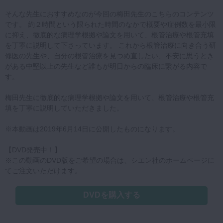
そんな先生におすすめなのが今回の梅田先生のこちらのコンテンツ
です。 約２時間という限られた時間のなかで概要や症例数を最小限
に抑え、徹底的な病理学根拠や論文を用いて、根管治療や根管充填
を丁寧に説明して下さっています。 これから根管治療に向き合う研
修医の先生や、自分の根管治療を見つめ直したい、不安に思うとき
がある中堅以上の先生など誰もが明日からの臨床に繋がる内容で
す。
梅田先生に徹底的な病理学根拠や論文を用いて、根管治療や根管充
填を丁寧に説明していただきました。
※本動画は2019年6月14日に公開したものになります。
【DVD発売中！】
※この動画のDVD版をご希望の場合は、シエン社のホームページに
てご注文いただけます。
DVDを購入する