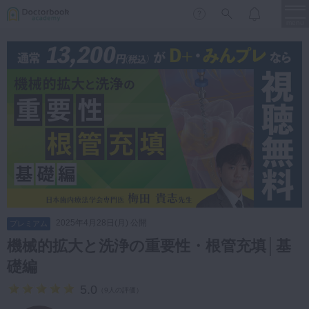
menu
保存修復
新着
新規登録
ログイン
歯内療法
歯周治療
LIVE
特集
DBラーニング
歯冠補綴
審美歯科
有床義歯
臨床知見録
小児歯科
2025年4月28日(月) 公開
プレミアム
歯科矯正
機械的拡大と洗浄の重要性・根管充填│基
口腔外科・歯科麻酔
礎編
LIFE STYLE
コラム
セミナー
インプラント
5.0
（
9人の評価
）
デジタル・歯科技工