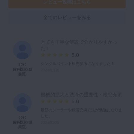
レビュー投稿はこちら
全てのレビューをみる
とても丁寧な解説で分かりやすかっ
た！
5.0
シングルポイント根充参考になりました！
30代
歯科医師(勤
2024/01/30
務医)
機械的拡大と洗浄の重要性・根管充填
5.0
最新のシーラーや根管充填方法が勉強になりま
した。
60代
歯科医師(開
2024/01/25
業医)