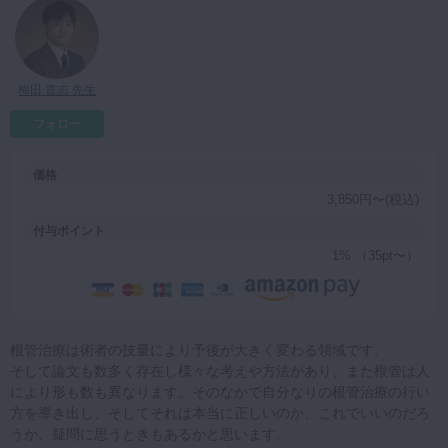
マイクロ・レーザー
予防歯科
梅田 貴志 先生
咬合機能
診査・診断
フォロー
訪問歯科・高齢者歯科
価格
基礎医学
3,850円〜(税込)
医院経営・開業
付与ポイント
1% （35pt〜）
根管治療は術者の技量により予後が大きく変わる領域です。
そして論文も数多く存在し様々な考えや方法があり、また根管は人
により形も数も異なります。そのなかで自分なりの根管治療の行い
方を導き出し、そしてそれは本当に正しいのか、これでいいのだろ
うか、疑問に思うときもあるかと思います。