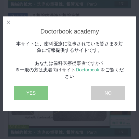
1/7
#3 根管内洗浄と根管充填
プレミアム
EDTA、超音波、クロルへキシジンとヒポクロ 、EDTA、根管
Doctorbook academy
充填、オーバーだった場合、根管充填は漏洩を遮断できるの
か、根管充填材料と方法についてお話しいただきました。
再生する
本サイトは、歯科医療に従事されている皆さまを対
象に情報提供するサイトです。
あなたは歯科医療従事者ですか？
※一般の方は患者向けサイト
Doctorbook
をご覧くだ
さい
YES
NO
1/7