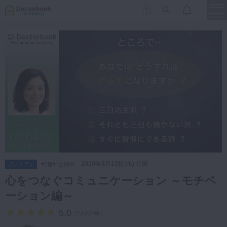
menu
保存修復
新着
新規登録
ログイン
歯内療法
歯周治療
LIVE
特集
DBラーニング
歯冠補綴
審美歯科
有床義歯
臨床知見録
小児歯科
2020年8月19日(水) 公開
プレミアム
#1無料公開中
歯科矯正
心をつなぐコミュニケーション ～モチベ
口腔外科・歯科麻酔
ーション編～
LIFE STYLE
コラム
セミナー
インプラント
5.0
（
7人の評価
）
デジタル・歯科技工