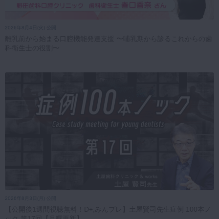
2026年8月4日(火) 公開
離乳前から始まる口腔機能発達支援 〜哺乳期から診るこれからの歯
科衛生士の役割〜
2026年8月3日(月) 公開
【公開後1週間視聴無料！D+,みんプレ】土屋賢司先生症例 100本ノ
ック 第17回【月曜更新】