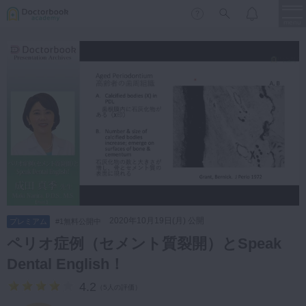
menu
保存修復
新着
新規登録
ログイン
歯内療法
歯周治療
LIVE
特集
DBラーニング
歯冠補綴
審美歯科
有床義歯
臨床知見録
小児歯科
2020年10月19日(月) 公開
プレミアム
#1無料公開中
歯科矯正
ペリオ症例（セメント質裂開）とSpeak
口腔外科・歯科麻酔
Dental English！
LIFE STYLE
コラム
セミナー
インプラント
4.2
（
5人の評価
）
デジタル・歯科技工