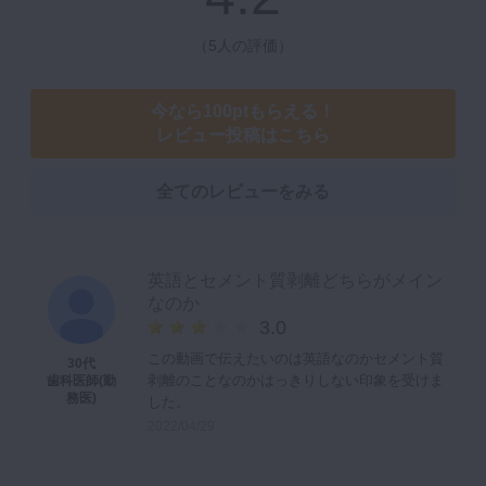
（
5人の評価
）
今なら100ptもらえる！
レビュー投稿はこちら
全てのレビューをみる
英語とセメント質剥離どちらがメイン
なのか
3.0
この動画で伝えたいのは英語なのかセメント質
30代
剥離のことなのかはっきりしない印象を受けま
歯科医師(勤
務医)
した。
2022/04/29