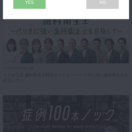
YES
NO
2026年8月5日(水) 公開
ペリオな会 歯科衛生士特別セッション ~ ペリオに強い歯科衛生士を
目指して ~