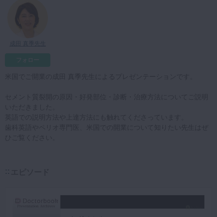
マイクロ・レーザー
予防歯科
成田 真季先生
咬合機能
診査・診断
フォロー
訪問歯科・高齢者歯科
米国でご開業の成田 真季先生によるプレゼンテーションです。
基礎医学
セメント質裂開の原因・好発部位・診断・治療方法についてご説明
いただきました。
医院経営・開業
英語での説明方法や上達方法にも触れてくださっています。
歯科英語やペリオ専門医、米国での開業について知りたい先生はぜ
ひご覧ください。
エピソード