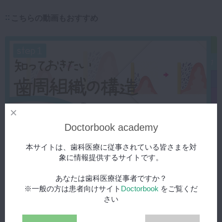
こちらの動画もおすすめ
Doctorbook academy
本サイトは、歯科医療に従事されている皆さまを対
象に情報提供するサイトです。
2026年8月7日(金) 公開
モヤモヤ解消！ 明日から使えるプロービング攻略ガイド【Step 1】
あなたは歯科医療従事者ですか？
知っておきたい歯周組織の構造
※一般の方は患者向けサイト
Doctorbook
をご覧くだ
さい