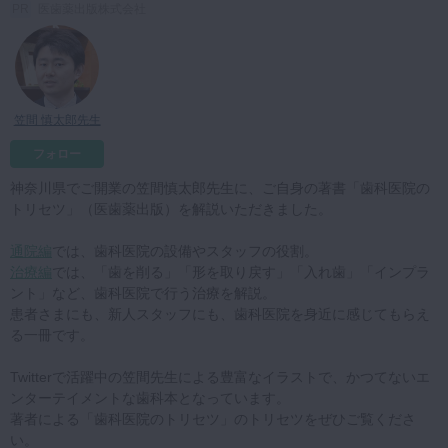
医歯薬出版株式会社
マイクロ・レーザー
予防歯科
咬合機能
笠間 慎太郎先生
診査・診断
フォロー
訪問歯科・高齢者歯科
神奈川県でご開業の笠間慎太郎先生に、ご自身の著書「歯科医院の
基礎医学
トリセツ」（医歯薬出版）を解説いただきました。
医院経営・開業
通院編
では、歯科医院の設備やスタッフの役割。
治療編
では、「歯を削る」「形を取り戻す」「入れ歯」「インプラ
ント」など、歯科医院で行う治療を解説。
患者さまにも、新人スタッフにも、歯科医院を身近に感じてもらえ
る一冊です。
Twitterで活躍中の笠間先生による豊富なイラストで、かつてないエ
ンターテイメントな歯科本となっています。
著者による「歯科医院のトリセツ」のトリセツをぜひご覧くださ
い。