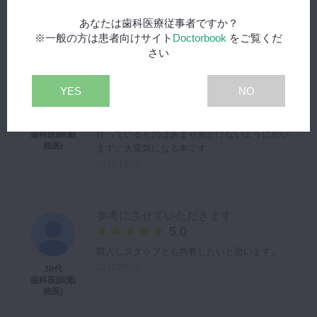
全てのレビューをみる
あなたは歯科医療従事者ですか？
※一般の方は患者向けサイト
Doctorbook
をご覧くだ
さい
面白そう、有効活用できそう
5.0
YES
NO
どこかに似たような本があるのかもしれません
が実際に診療に従事している先生が絵を書いて
30代
作っているものはあまり見かけないように思い
歯科医師(勤
務医)
ます。大変気になる本です。
2021/10/06
参考にさせていただきます
5.0
購入しスタッフとも共有したいと思います。
2021/09/26
30代
歯科医師(勤
務医)