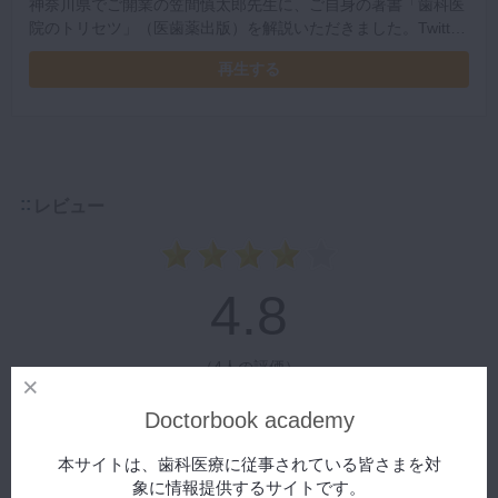
神奈川県でご開業の笠間慎太郎先生に、ご自身の著書「歯科医
院のトリセツ」（医歯薬出版）を解説いただきました。Twitter
で活躍中の笠間先生による豊富なイラストで、かつてないエン
再生する
ターテイメントな歯科本となっています。 著者による「歯科医
院のトリセツ」のトリセツをぜひご覧ください。
レビュー
4.8
（
4人の評価
）
Doctorbook academy
今なら100ptもらえる！
レビュー投稿はこちら
本サイトは、歯科医療に従事されている皆さまを対
象に情報提供するサイトです。