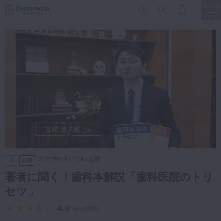
menu
保存修復
新着
新規登録
ログイン
歯内療法
歯周治療
LIVE
特集
DBラーニング
歯冠補綴
審美歯科
有床義歯
臨床知見録
小児歯科
2021年4月8日(木) 公開
PR
無料
歯科矯正
著者に聞く！歯科本解説「歯科医院のトリ
口腔外科・歯科麻酔
セツ」
LIFE STYLE
コラム
セミナー
インプラント
4.8
（
4人の評価
）
デジタル・歯科技工