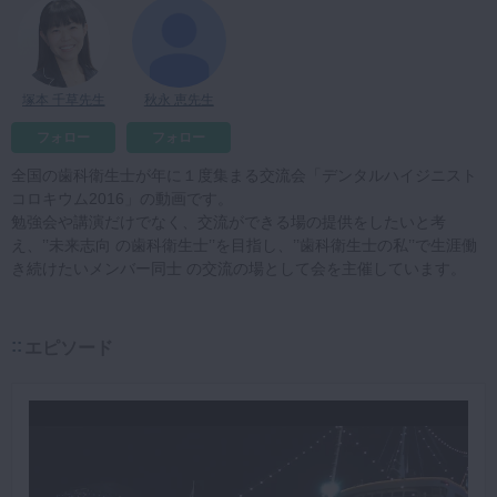
マイクロ・レーザー
予防歯科
塚本 千草先生
秋永 恵先生
咬合機能
診査・診断
フォロー
フォロー
訪問歯科・高齢者歯科
全国の歯科衛生士が年に１度集まる交流会「デンタルハイジニスト
コロキウム2016」の動画です。
基礎医学
勉強会や講演だけでなく、交流ができる場の提供をしたいと考
え、’’未来志向 の歯科衛生士’’を目指し、’’歯科衛生士の私’’で生涯働
医院経営・開業
き続けたいメンバー同士 の交流の場として会を主催しています。
エピソード