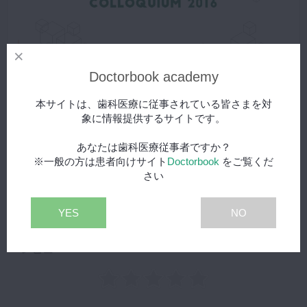
Doctorbook academy
デンタルハイジニスト コロキウム2016 企業ブースイン
無料
本サイトは、歯科医療に従事されている皆さまを対
タビュー
象に情報提供するサイトです。
全国の歯科衛生士が年に１度集まる交流会「デンタルハイジニ
スト コロキウム2016」協賛企業のブースインタビューです。
あなたは歯科医療従事者ですか？
※一般の方は患者向けサイト
Doctorbook
をご覧くだ
再生する
さい
YES
NO
レビュー