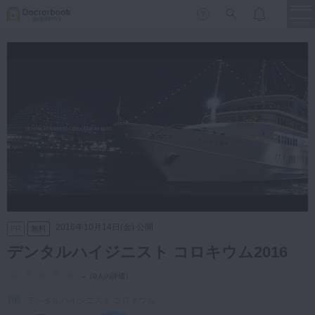
menu
保存修復
新着
新規登録
ログイン
歯内療法
歯周治療
LIVE
特集
DBラーニング
歯冠補綴
審美歯科
有床義歯
臨床知見録
小児歯科
2016年10月14日(金) 公開
PR
無料
歯科矯正
デンタルハイジニスト コロキウム2016
口腔外科・歯科麻酔
LIFE STYLE
コラム
セミナー
-
（
0人の評価
）
インプラント
デンタルハイジニスト コロキウム
デジタル・歯科技工