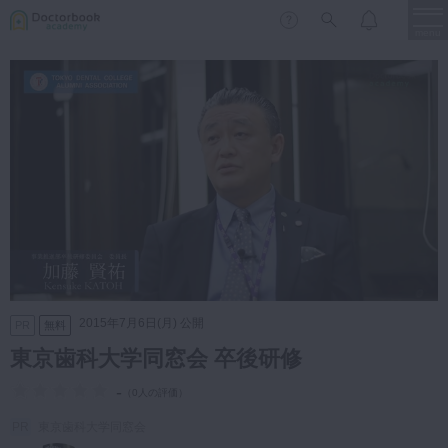
menu
保存修復
新着
新規登録
ログイン
歯内療法
歯周治療
LIVE
特集
DBラーニング
歯冠補綴
審美歯科
有床義歯
臨床知見録
小児歯科
2015年7月6日(月) 公開
PR
無料
歯科矯正
東京歯科大学同窓会 卒後研修
口腔外科・歯科麻酔
LIFE STYLE
コラム
セミナー
-
（
0人の評価
）
インプラント
東京歯科大学同窓会
デジタル・歯科技工