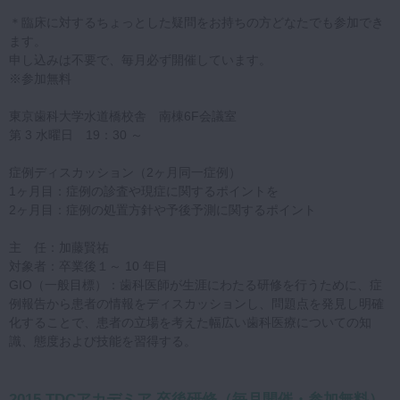
＊臨床に対するちょっとした疑問をお持ちの方どなたでも参加でき
ます。
申し込みは不要で、毎月必ず開催しています。
※参加無料
東京歯科大学水道橋校舎 南棟6F会議室
第 3 水曜日 19：30 ～
症例ディスカッション（2ヶ月同一症例）
1ヶ月目：症例の診査や現症に関するポイントを
2ヶ月目：症例の処置方針や予後予測に関するポイント
主 任：加藤賢祐
対象者：卒業後１～ 10 年目
GIO（一般目標）：歯科医師が生涯にわたる研修を行うために、症
例報告から患者の情報をディスカッションし、問題点を発見し明確
化することで、患者の立場を考えた幅広い歯科医療についての知
識、態度および技能を習得する。
2015 TDCアカデミア 卒後研修（毎月開催・参加無料）