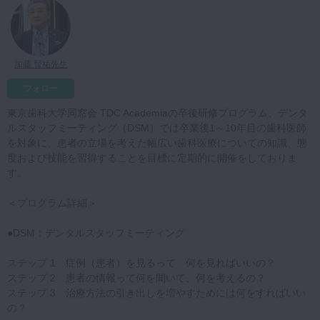
マイクロ・レーザー
予防歯科
加藤 賢祐先生
咬合機能
診査・診断
フォロー
訪問歯科・高齢者歯科
東京歯科大学同窓会 TDC Academiaの卒後研修プログラム、デンタ
ルスタッフミーティング（DSM）では卒業後1～10年目の歯科医師
基礎医学
を対象に、患者の立場を考えた幅広い歯科医療についての知識、態
度および技能を習得することを目標に定期的に開催をしておりま
医院経営・開業
す。
＜プログラム詳細＞
●DSM：デンタルスタッフミーティング
ステップ 1 症例（患者）を見るって 何を見ればいいの？
ステップ 2 患者の情報って何を聞いて、何を考えるの？
ステップ 3 治療方法の引き出しを増やすためには何をすればいい
の？