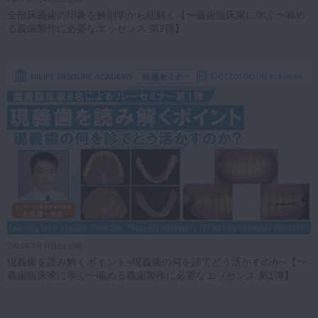
全部床義歯の印象を解剖学から紐解く【〜義歯臨床家に学ぶ〜噛め
る義歯製作に必要なエッセンス 第2弾】
2023年2月3日(金) 公開
現義歯を読み解くポイント~現義歯の何を診てどう活かすのか~【〜
義歯臨床家に学ぶ〜噛める義歯製作に必要なエッセンス 第1弾】