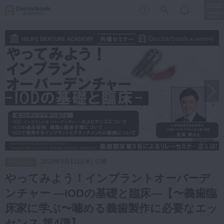
menu
保存修復
新着
新規登録
ログイン
歯内療法
歯周治療
LIVE
特集
DBラーニング
歯冠補綴
審美歯科
有床義歯
1/7
臨床知見録
小児歯科
2023年5月11日(木) 公開
スペシャル
歯科矯正
やってみよう！インプラントオーバーデ
口腔外科・歯科麻酔
ンチャー ―IODの基礎と臨床―【〜義歯臨
LIFE STYLE
コラム
セミナー
インプラント
床家に学ぶ〜噛める義歯製作に必要なエッ
デジタル・歯科技工
センス 第4弾】