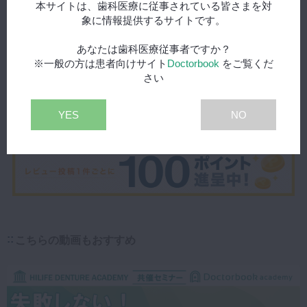
本サイトは、歯科医療に従事されている皆さまを対
象に情報提供するサイトです。
上下顎インプラントオーバーデンチ
ャ．．．
あなたは歯科医療従事者ですか？
5.0
※一般の方は患者向けサイト
Doctorbook
をご覧くだ
上下顎インプラントオーバーデンチャーについ
さい
60代
て本数、埋入位置など、論文等を交えて良く分
歯科医師(開
業医)
かりました。
YES
NO
2023/08/22
こちらの動画もおすすめ