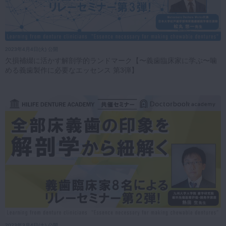
2023年4月4日(火) 公開
欠損補綴に活かす解剖学的ランドマーク【〜義歯臨床家に学ぶ〜噛
める義歯製作に必要なエッセンス 第3弾】
2023年3月4日(土) 公開