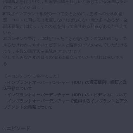
補綴臨床を行う中で，無歯顎補綴を難しいと感じている先生は多い
のではないかと思う．
IODはインプラント補綴の一つであるために，患者への外科的侵
襲，コストに関しては考慮しなければならない点は多々あるが，全
部床義歯と比較し，その欠点を補って余りある利点があると考えて
いる．
本コンテンツでは，IODを行ったことがない多くの臨床家にも，で
きるだけわかりやすいエビデンスと臨床のコツを学んでいただける
よう，多数の臨床例を供覧させていただく．
少しでもみなさまの日々の臨床に役立っていただければ幸いであ
る．
【本コンテンツで学べること】
・インプラントオーバーデンチャー（IOD）の適応症例，種類と臨
床手順について
・インプラントオーバーデンチャー（IOD）のエビデンスについて
・インプラントオーバーデンチャーで使用するインプラントとアタ
ッチメントの種類について
エピソード