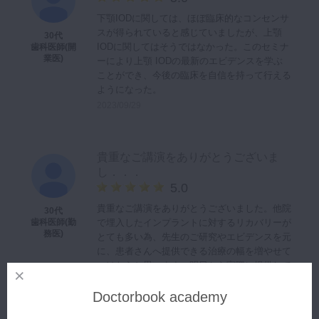
下顎IODに関しては、ほぼ臨床的なコンセンサ
スが得られていると感じていましたが、上顎
30代
IODに関してはそうではなかった。このセミナ
歯科医師(開
業医)
ーにより上顎 IODの最新のエビデンスを学ぶ
ことができ、今後の臨床を自信を持って行える
ようになった。
2023/09/29
貴重なご講演をありがとうございま
し．．．
5.0
貴重なご講演をありがとうございました。他院
30代
で埋入したインプラントに対するリカバリーが
歯科医師(勤
務医)
とても多い為、先生のご研究やエビデンスを元
に、患者さんへ提供できる治療の幅を増やせて
いけたらと思います。明日から実際に提供して
いきたいと思います。
Doctorbook academy
2023/08/22