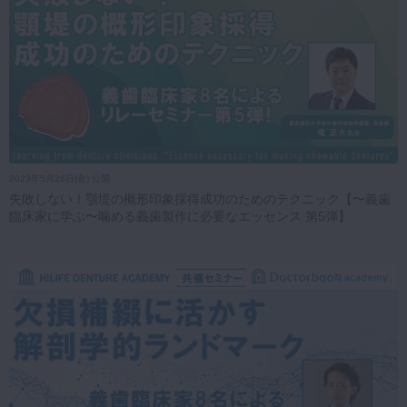
2023年5月26日(金) 公開
失敗しない！顎堤の概形印象採得成功のためのテクニック【〜義歯
臨床家に学ぶ〜噛める義歯製作に必要なエッセンス 第5弾】