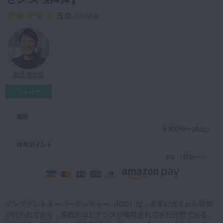
マイクロ・レーザー
5.0
（
3人の評価
）
予防歯科
咬合機能
診査・診断
金澤 学先生
訪問歯科・高齢者歯科
フォロー
基礎医学
医院経営・開業
価格
8,800円〜(税込)
付与ポイント
1% （80pt〜）
インプラントオーバーデンチャー（IOD）は，非常に古くから研究
が行われており，多数のエビデンスが蓄積されてきた分野である．