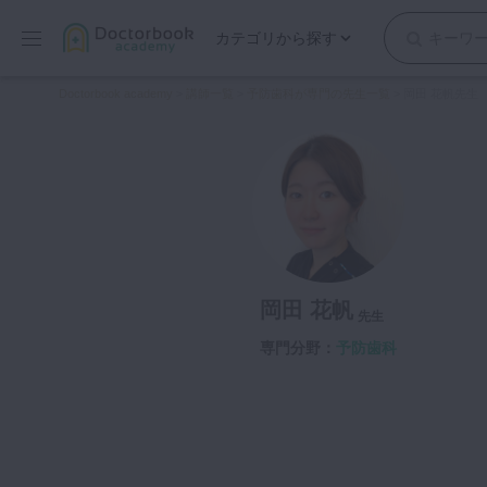
カテゴリから探す
保存修復
Doctorbook academy
>
講師一覧
>
予防歯科が専門の先生一覧
>
岡田 花帆先生
歯内療法
歯周治療
歯冠補綴
審美歯科
有床義歯
小児歯科
岡田 花帆
歯科矯正
先生
口腔外科・歯科麻酔
専門分野：
予防歯科
インプラント
デジタル・歯科技工
マイクロ・レーザー
予防歯科