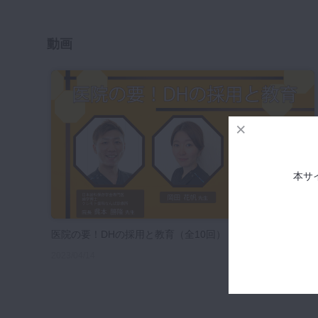
咬合機能
診査・診断
動画
訪問歯科・高齢者歯科
基礎医学
医院経営・開業
本サ
医院の要！DHの採用と教育（全10回）
2023/04/14