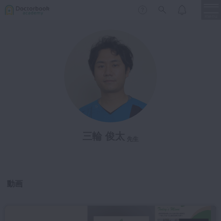
menu
保存修復
新着
新規登録
ログイン
歯内療法
歯周治療
LIVE
特集
DBラーニング
歯冠補綴
審美歯科
三輪 俊太
有床義歯
先生
臨床知見録
小児歯科
歯科矯正
動画
口腔外科・歯科麻酔
LIFE STYLE
コラム
セミナー
インプラント
デジタル・歯科技工