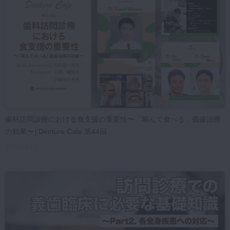
マイクロ・レーザー
予防歯科
咬合機能
診査・診断
訪問歯科・高齢者歯科
基礎医学
医院経営・開業
歯科訪問診療における食支援の重要性〜「噛んで食べる」義歯治療
の効果〜│Denture Cafe 第44回
2023/09/14