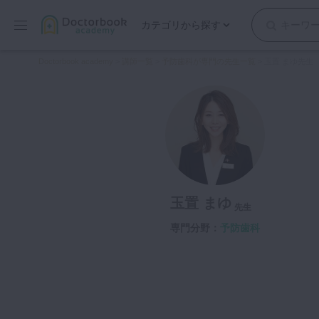
カテゴリから探す
保存修復
Doctorbook academy
>
講師一覧
>
予防歯科が専門の先生一覧
>
玉置 まゆ先生
歯内療法
歯周治療
歯冠補綴
審美歯科
有床義歯
小児歯科
玉置 まゆ
歯科矯正
先生
口腔外科・歯科麻酔
専門分野：
予防歯科
インプラント
デジタル・歯科技工
マイクロ・レーザー
予防歯科