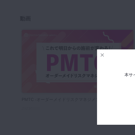
咬合機能
診査・診断
動画
訪問歯科・高齢者歯科
基礎医学
医院経営・開業
本サ
PMTC -オーダーメイドリスクマネジメント-
2023/01/11