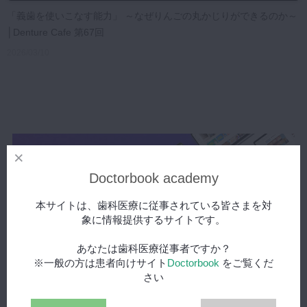
「義歯を使いこなす能力」 ～なぜりんごの丸かじりができるのか～
マイクロ・レーザー
│Denture Cafe 第67回
予防歯科
2026/03/10
咬合機能
診査・診断
訪問歯科・高齢者歯科
基礎医学
医院経営・開業
Doctorbook academy
本サイトは、歯科医療に従事されている皆さまを対
象に情報提供するサイトです。
あなたは歯科医療従事者ですか？
※一般の方は患者向けサイト
Doctorbook
をご覧くだ
さい