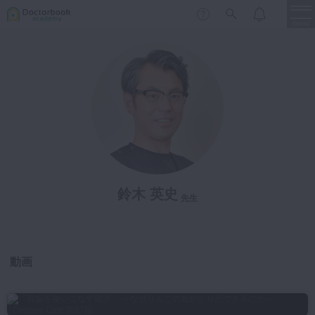
menu
保存修復
新着
新規登録
ログイン
歯内療法
歯周治療
LIVE
特集
DBラーニング
歯冠補綴
審美歯科
鈴木 英史
有床義歯
先生
臨床知見録
小児歯科
歯科矯正
動画
口腔外科・歯科麻酔
LIFE STYLE
コラム
セミナー
インプラント
デジタル・歯科技工