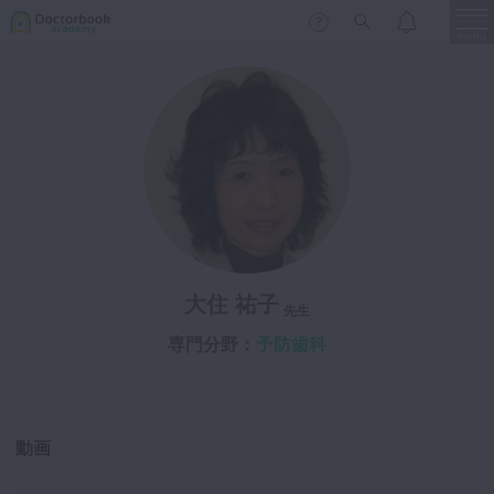
menu
保存修復
新着
新規登録
ログイン
歯内療法
歯周治療
LIVE
特集
DBラーニング
歯冠補綴
審美歯科
大住 祐子
有床義歯
先生
臨床知見録
小児歯科
専門分野：
予防歯科
歯科矯正
口腔外科・歯科麻酔
LIFE STYLE
コラム
セミナー
動画
インプラント
デジタル・歯科技工