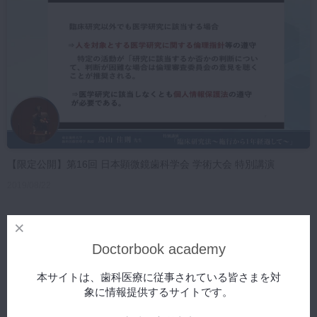
マイクロ・レーザー
予防歯科
咬合機能
診査・診断
訪問歯科・高齢者歯科
基礎医学
医院経営・開業
【限定公開】第16回 日本顕微鏡歯科学会 学術大会 特別講演
2019/08/22
Doctorbook academy
本サイトは、歯科医療に従事されている皆さまを対
象に情報提供するサイトです。