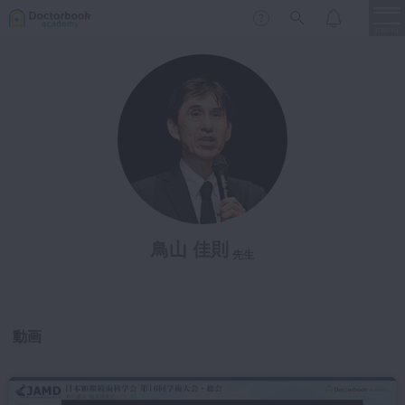
menu
保存修復
新着
新規登録
ログイン
歯内療法
歯周治療
LIVE
特集
DBラーニング
歯冠補綴
審美歯科
鳥山 佳則
有床義歯
先生
臨床知見録
小児歯科
歯科矯正
動画
口腔外科・歯科麻酔
LIFE STYLE
コラム
セミナー
インプラント
デジタル・歯科技工