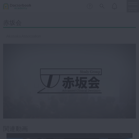
menu
赤坂会
保存修復
新着
新規登録
ログイン
Akasaka Association
歯内療法
歯周治療
LIVE
特集
DBラーニング
歯冠補綴
審美歯科
有床義歯
臨床知見録
小児歯科
歯科矯正
口腔外科・歯科麻酔
LIFE STYLE
コラム
セミナー
インプラント
関連動画
デジタル・歯科技工