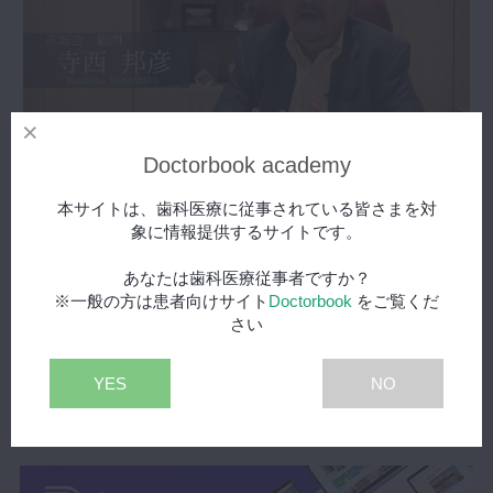
Doctorbook academy
赤坂会
本サイトは、歯科医療に従事されている皆さまを対
象に情報提供するサイトです。
寺西 邦彦先生
あなたは歯科医療従事者ですか？
02:57
再生時間
※一般の方は患者向けサイト
Doctorbook
をご覧くだ
2015年10月13日(火) 公開
さい
YES
NO