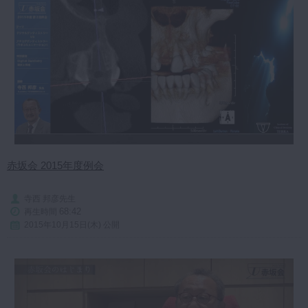
マイクロ・レーザー
予防歯科
咬合機能
診査・診断
訪問歯科・高齢者歯科
基礎医学
医院経営・開業
赤坂会 2015年度例会
寺西 邦彦先生
68:42
再生時間
2015年10月15日(木) 公開