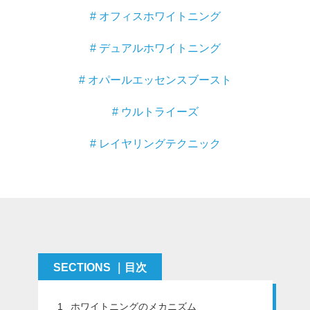
# オフィスホワイトニング
マイクロ・レーザー
予防歯科
# デュアルホワイトニング
咬合機能
# オパールエッセンスブースト
診査・診断
訪問歯科・高齢者歯科
# ウルトライーズ
基礎医学
# レイヤリングテクニック
医院経営・開業
SECTIONS ｜目次
1
ホワイトニングのメカニズム