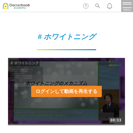
menu
保存修復
新着
新規登録
ログイン
# ホワイトニング
歯内療法
歯周治療
LIVE
特集
DBラーニング
歯冠補綴
審美歯科
有床義歯
臨床知見録
ログインして動画を再生する
小児歯科
歯科矯正
口腔外科・歯科麻酔
LIFE STYLE
コラム
セミナー
00:33
インプラント
デジタル・歯科技工