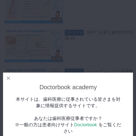
10:30
SRPに必要な解剖学的知
プレミアム
識 #5
20:05
シャープニングの基礎知
プレミアム
識 #6
Doctorbook academy
13:17
本サイトは、歯科医療に従事されている皆さまを対
象に情報提供するサイトです。
シャープニングの手法 #
プレミアム
7
あなたは歯科医療従事者ですか？
※一般の方は患者向けサイト
Doctorbook
をご覧くだ
さい