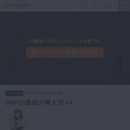
menu
保存修復
新着
新規登録
ログイン
この動画の再生にはログインが必要です。
歯内療法
歯周治療
ログインして動画を再生する
LIVE
特集
DBラーニング
歯冠補綴
審美歯科
有床義歯
臨床知見録
小児歯科
2022年9月28日(水) 公開
プレミアム
歯科矯正
SRPの最新の考え方 #4
口腔外科・歯科麻酔
LIFE STYLE
コラム
セミナー
インプラント
デジタル・歯科技工