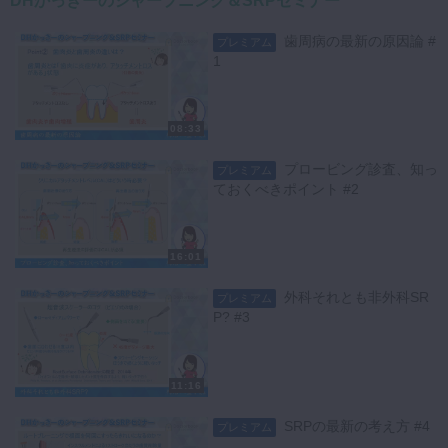
DHかっきーのシャープニング＆SRPセミナー
歯周病の最新の原因論 #
プレミアム
1
08:33
プロービング診査、知っ
プレミアム
ておくべきポイント #2
16:01
外科それとも非外科SR
プレミアム
P? #3
11:16
SRPの最新の考え方 #4
プレミアム