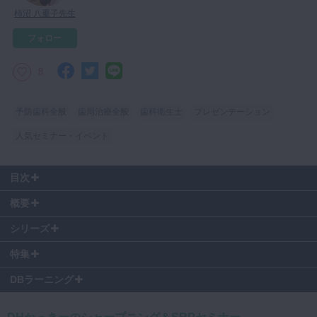
柿沼 八重子先生
マイクロ・レーザー
フォロー
予防歯科
咬合機能
8
診査・診断
訪問歯科・高齢者歯科
予防歯科全般
歯周治療全般
歯科衛生士
プレゼンテーション
基礎医学
人気セミナー・イベント
医院経営・開業
目次
00:11
～ SRPに対する考えの変化
概要
02:43
～ 歯根の滑沢化
SRPは絶対的に根面の滑沢化が必要であると思っている方々、もしかす
07:14
～ SRPの効果に影響する因子
シリーズ
るとその考えは古いかもしれません。
07:55
～ SRPが上手になるコツ
最新のエビデンスとSRPの具体的な方法論・上達のコツについて教えて
特集
08:50
～ 麻酔の有無
いただきました。
DBラーニング
※2019年9月に開催された講演を編集したものです。