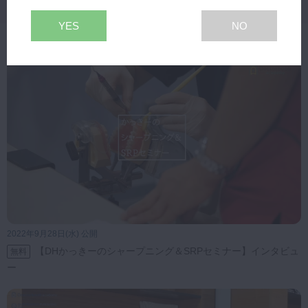
18:22
YES
NO
関連動画
2022年9月28日(水) 公開
【DHかっきーのシャープニング＆SRPセミナー】インタビュ
無料
ー