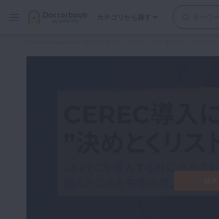
カテゴリから探す
保存修復
Doctorbook academy
>
全ての動画
>
デンツプライシロナ株式会社
>
CEREC
歯内療法
歯周治療
歯冠補綴
審美歯科
有床義歯
小児歯科
歯科矯正
口腔外科・歯科麻酔
インプラント
ログ
デジタル・歯科技工
マイクロ・レーザー
予防歯科