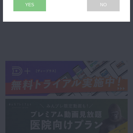
データ解析料10,000 円 模型5,500円/個（税別）
YES
NO
全ての製品へ