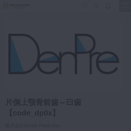
menu
保存修復
新着
新規登録
ログイン
歯内療法
歯周治療
LIVE
特集
DBラーニング
歯冠補綴
審美歯科
有床義歯
臨床知見録
小児歯科
歯科矯正
片側上顎骨前歯～臼歯
口腔外科・歯科麻酔
【code_dp0x】
LIFE STYLE
コラム
セミナー
インプラント
株式会社Dental Prediction
デジタル・歯科技工