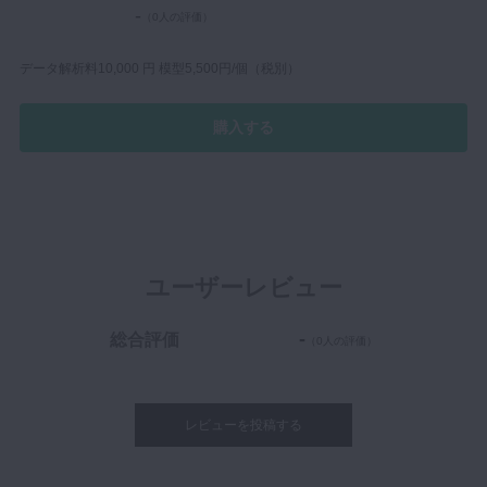
-
（0人の評価）
マイクロ・レーザー
予防歯科
データ解析料10,000 円 模型5,500円/個（税別）
咬合機能
購入する
診査・診断
訪問歯科・高齢者歯科
基礎医学
医院経営・開業
ユーザーレビュー
-
総合評価
（0人の評価）
レビューを投稿する