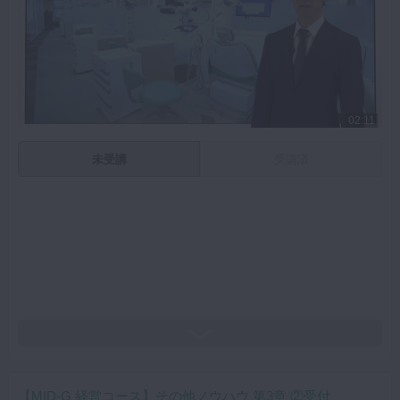
02:11
未受講
受講済
【MID-G 経営コース】その他ノウハウ 第3章 ②受付