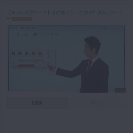
【MID-G 経営コース】その他ノウハウ 第3章 ⑥洗口コーナ
ー
スペシャル
00:32
未受講
受講済