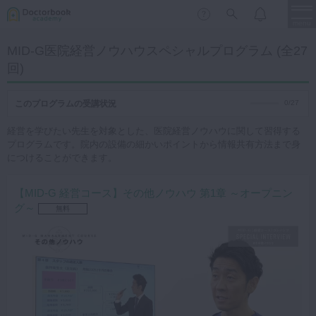
menu
MID-G医院経営ノウハウスペシャルプログラム (全27
回)
保存修復
新着
新規登録
ログイン
歯内療法
このプログラムの受講状況
0/27
歯周治療
経営を学びたい先生を対象とした、医院経営ノウハウに関して習得する
プログラムです。院内の設備の細かいポイントから情報共有方法まで身
LIVE
特集
DBラーニング
歯冠補綴
につけることができます。
審美歯科
【MID-G 経営コース】その他ノウハウ 第1章 ～オープニン
有床義歯
グ～
臨床知見録
無料
小児歯科
歯科矯正
口腔外科・歯科麻酔
LIFE STYLE
コラム
セミナー
インプラント
デジタル・歯科技工