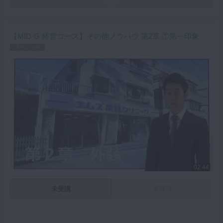
【MID-G 経営コース】その他ノウハウ 第2章 ①第一印象
スペシャル
02:44
未受講
受講済