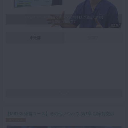
マイクロ・レーザー
予防歯科
02:07
咬合機能
診査・診断
未受講
受講済
訪問歯科・高齢者歯科
基礎医学
医院経営・開業
【MID-G 経営コース】その他ノウハウ 第1章 ①家賃交渉
スペシャル