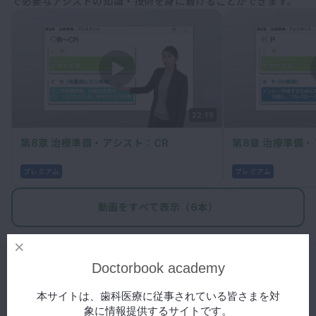
で必要なアシストの知識・技術を身に着けることができます。
マイクロ・レーザー
予防歯科
咬合機能
診査・診断
訪問歯科・高齢者歯科
22:19
基礎医学
第8章 治療準備・アシスト：CR
第8章 治療準備・
医院経営・開業
プレミアム
プレミアム
動画をすべて表示（6本）
Doctorbook academy
本サイトは、歯科医療に従事されている皆さまを対
象に情報提供するサイトです。