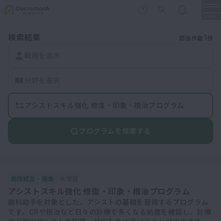
menu
検索結果
1
該当件数
件
保存修復
職種を選択
新着
新規登録
ログイン
歯内療法
分野を選択
歯周治療
LIVE
特集
DBラーニング
歯冠補綴
アシストスキル強化 修復・印象・根治プログラム
審美歯科
プログラムを検索する
有床義歯
臨床知見録
小児歯科
歯科矯正
医院経営・開業
未学習
口腔外科・歯科麻酔
LIFE STYLE
コラム
セミナー
アシストスキル強化 修復・印象・根治プログラム
インプラント
歯科助手を対象とした、アシストの基礎を習得するプログラム
です。CRや根治など日々の診療で多くなる処置を確認し、診療
デジタル・歯科技工