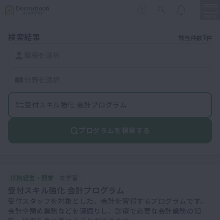
menu
検索結果
1
該当件数
件
保存修復
職種を選択
新着
新規登録
ログイン
歯内療法
分野を選択
歯周治療
LIVE
特集
DBラーニング
歯冠補綴
受付スキル強化 会計プログラム
審美歯科
プログラムを検索する
有床義歯
臨床知見録
小児歯科
歯科矯正
医院経営・開業
未学習
口腔外科・歯科麻酔
LIFE STYLE
コラム
セミナー
受付スキル強化 会計プログラム
インプラント
受付スタッフを対象とした、会計を習得するプログラムです。
会計や閉め業務などを深掘りし、診療で必要な会計業務の知
デジタル・歯科技工