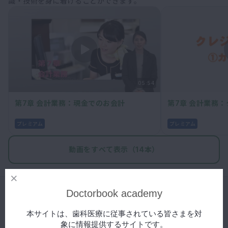
識・技術を身に着けることができます。
マイクロ・レーザー
予防歯科
咬合機能
診査・診断
訪問歯科・高齢者歯科
05:54
基礎医学
第7章 会計業務：現金でのお会計
第7章 会計業務
医院経営・開業
プレミアム
プレミアム
動画をすべて表示（14本）
Doctorbook academy
本サイトは、歯科医療に従事されている皆さまを対
象に情報提供するサイトです。