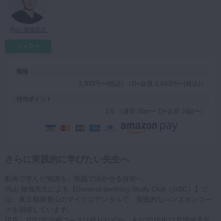
マイクロ・レーザー
予防歯科
内山 徹哉先生
咬合機能
フォロー
診査・診断
価格
訪問歯科・高齢者歯科
3,300円〜(税込) （D+会員 2,640円〜(税込)）
基礎医学
付与ポイント
医院経営・開業
1% （通常:30pt〜 D+会員:24pt〜）
さらに実践的に学びたい先生へ
動画で学んだ知識を、実践で活かせる技術へ。
内山 徹哉先生による【General dentistry Study Club（GSC）】で
は、東京都南青山のマイクロデンタルで、実践的なハンズオンコー
スを開催しています。
現在、2027年治療コースは残りわずか、また2026年12月開催予定