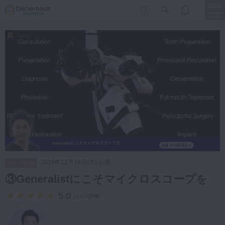
menu
保存修復
新着
新規登録
ログイン
歯内療法
歯周治療
LIVE
特集
DBラーニング
歯冠補綴
審美歯科
有床義歯
臨床知見録
小児歯科
2018年12月19日(水) 公開
スペシャル
歯科矯正
③Generalistにこそマイクロスコープを
口腔外科・歯科麻酔
LIFE STYLE
コラム
セミナー
5.0
（
1人の評価
）
インプラント
デジタル・歯科技工