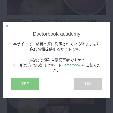
#6 臼歯部のラバーダムのテクニックと前歯部ドロ
スペシャル
ップコーンテクニック
Doctorbook academy
マイクロスコープ、ラバーダムを用いてのインレー除去〜ミラ
ーの選択〜レジン修復と同時に支台築造を行なった症例〜ドロ
本サイトは、歯科医療に従事されている皆さまを対
ップコーンテクニックで生活歯に築造を行なった症例
再生する
象に情報提供するサイトです。
あなたは歯科医療従事者ですか？
※一般の方は患者向けサイト
Doctorbook
をご覧くだ
さい
YES
NO