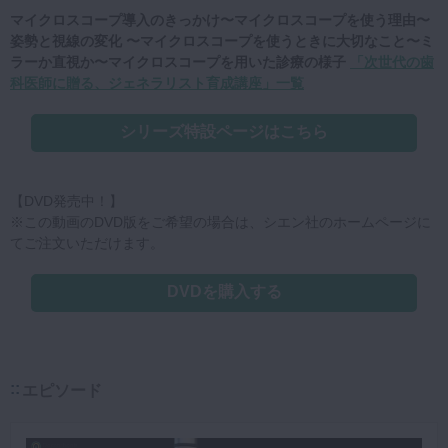
マイクロスコープ導入のきっかけ〜マイクロスコープを使う理由〜
姿勢と視線の変化 〜マイクロスコープを使うときに大切なこと〜ミ
ラーか直視か〜マイクロスコープを用いた診療の様子
「次世代の歯
科医師に贈る、ジェネラリスト育成講座」一覧
シリーズ特設ページはこちら
【DVD発売中！】
※この動画のDVD版をご希望の場合は、シエン社のホームページに
てご注文いただけます。
DVDを購入する
エピソード