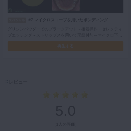
#7 マイクロスコープを用いたボンディング
スペシャル
グリシンパウダーでのプラークアウト～接着操作・セレクティ
ブエッチング～ストリップスを用いて形態付与～マイクロ下で
のExt～EXTARO 300の抜歯窩の見え方～抜歯後6ヶ月後のイン
再生する
プラント埋入～まとめ
レビュー
5.0
（
1人の評価
）