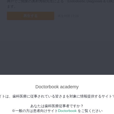
神戸でご開業の奥村秀樹先生による「Endodontic Diagnosis & 
ます。
再生する
再生時間 13:28
Doctorbook academy
イトは、歯科医療に従事されている皆さまを対象に情報提供するサイト
ので勉強になりました。
あなたは歯科医療従事者ですか？
※一般の方は患者向けサイト
Doctorbook
をご覧ください