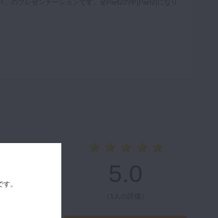
CBCT」のプレゼンテーションです。全Part2の中[Part2]になり
5.0
です。
（
1人の評価
）