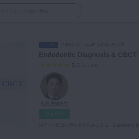
2019年1月7日(月) 公開
プレミアム
#1無料公開中
Endodontic Diagnosis & CBCT
5.0
（
1人の評価
）
奥村 秀樹先生
フォロー
神戸でご開業の奥村秀樹先生による「Endodontic D