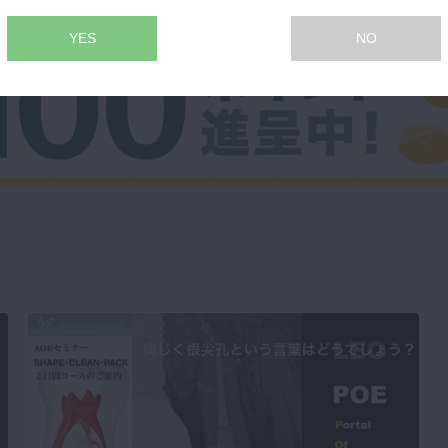
YES
NO