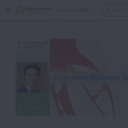
カテゴリから探す
保存修復
Doctorbook academy
>
全ての動画
>
Endodontic Diagnosis & CBCT
歯内療法
歯周治療
歯冠補綴
審美歯科
有床義歯
小児歯科
歯科矯正
口腔外科・歯科麻酔
インプラント
デジタル・歯科技工
マイクロ・レーザー
予防歯科