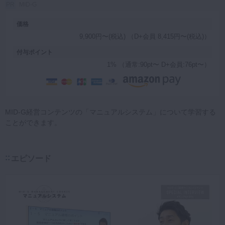
MID-G
マイクロ・レーザー
価格
予防歯科
9,900円〜(税込) （D+会員 8,415円〜(税込)）
咬合機能
付与ポイント
診査・診断
1% （通常:90pt〜 D+会員:76pt〜）
訪問歯科・高齢者歯科
基礎医学
MID-G経営コンテンツの「マニュアルシステム」について学習する
医院経営・開業
ことができます。
エピソード