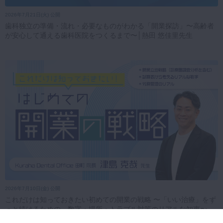
2026年7月21日(火) 公開
歯科独立の準備・流れ・必要なものがわかる「開業探訪」〜高齢者
が安心して通える歯科医院をつくるまで〜│熱田 悠佳里先生
2026年7月10日(金) 公開
これだけは知っておきたい初めての開業の戦略 〜「いい治療」をず
っと続けるための、数字・場所・トラブル対策のリアルな知恵〜