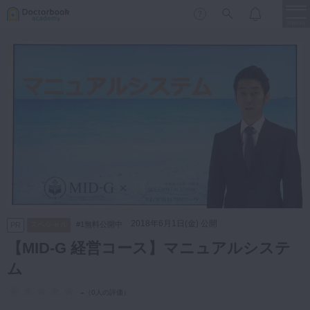
menu
保存修復
新着
新規登録
ログイン
歯内療法
歯周治療
LIVE
特集
DBラーニング
歯冠補綴
審美歯科
有床義歯
臨床知見録
小児歯科
2018年6月1日(金) 公開
スペシャル
#1無料公開中
PR
歯科矯正
【MID-G 経営コース】マニュアルシステ
口腔外科・歯科麻酔
ム
LIFE STYLE
コラム
セミナー
インプラント
-
（
0人の評価
）
デジタル・歯科技工