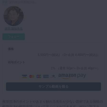
歯内療法症例検討会
マイクロ・レーザー
予防歯科
咬合機能
吉岡 隆知先生
診査・診断
フォロー
訪問歯科・高齢者歯科
基礎医学
価格
医院経営・開業
5,500円〜(税込) （D+会員 4,400円〜(税込)）
付与ポイント
1% （通常:50pt〜 D+会員:40pt〜）
サンプル動画を観る
根管洗浄のポイントやあまり触れる先生が少ない題材である側枝の
根管洗浄や根管充填について学ぶことができます。ぜひご覧下さ