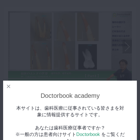
1/7
#4 機材の選び方
スペシャル
Doctorbook academy
機材の選び方 / シーラー / CW法の欠点 / 側枝には入るのか？ /
洗浄法ごとの側枝への充填率 / まとめ について解説。
本サイトは、歯科医療に従事されている皆さまを対
象に情報提供するサイトです。
再生する
あなたは歯科医療従事者ですか？
※一般の方は患者向けサイト
Doctorbook
をご覧くだ