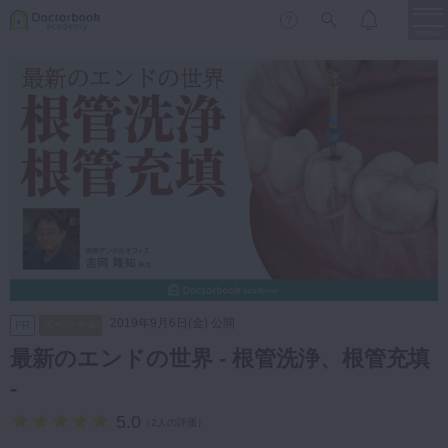
menu
保存修復
新着
新規登録
ログイン
歯内療法
歯周治療
LIVE
特集
DBラーニング
歯冠補綴
審美歯科
有床義歯
臨床知見録
小児歯科
2019年9月6日(金) 公開
スペシャル
PR
歯科矯正
最新のエンドの世界 - 根管洗浄、根管充填
口腔外科・歯科麻酔
-
LIFE STYLE
コラム
セミナー
インプラント
5.0
（
2人の評価
）
デジタル・歯科技工