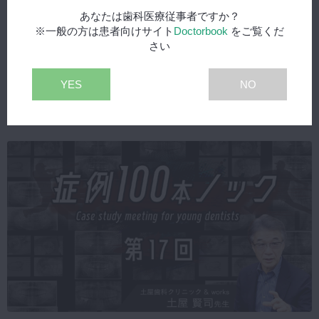
あなたは歯科医療従事者ですか？
※一般の方は患者向けサイト
Doctorbook
をご覧くだ
さい
2026年10月10日(土) 公開
【満員御礼】【GSC hands-on course】Comprehensive
YES
NO
dentistry（maxillofacial analysis）顎顔面に調和した包括的歯科治療
- 4days