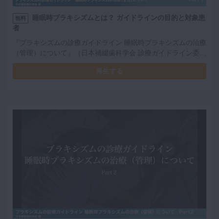
睡眠時ブラキシズムとは？ ガイドラインの目的と対象患
無料
者
『ブラキシズムの診療ガイドライン 睡眠時ブラキシズムの治療
（管理）について』（日本補綴歯科学会 診療ガイドライン委員
会 編）を解説。今回は睡眠時ブラキシズムの定義とガイドライ
再生する
ンの目的・対象患者について学べます。