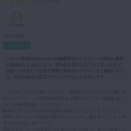
4.5
（
2人の評価
）
マイクロ・レーザー
予防歯科
咬合機能
Doctorbook編集部先生
診査・診断
フォロー
訪問歯科・高齢者歯科
基礎医学
こちらの動画はDoctorbook編集部がガイドラインを独自に解釈
し動画化したものになり、学会の公式のものではございません。
医院経営・開業
内容につきましては必ず実際の学会ガイドラインをご確認いただ
き、明日の臨床に役立てていただけましたら幸いです。
『ブラキシズムの診療ガイドライン 睡眠時ブラキシズムの治療（管
理）について』（日本補綴歯科学会 診療ガイドライン委員会 編）に
ついての解説動画シリーズです。
睡眠時ブラキシズムは歯科疾患の原因の一つとして考えられます。
過度な力によって修復物が壊れてしまったり、歯を失ってしまう患
者さんは少なくありません。
先生方もそういった患者さんを毎日のように診ているのではないで