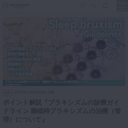
menu
保存修復
新着
新規登録
ログイン
歯内療法
歯周治療
LIVE
特集
DBラーニング
歯冠補綴
審美歯科
有床義歯
臨床知見録
小児歯科
2022年11月18日(金) 公開
無料
歯科矯正
ポイント解説『ブラキシズムの診療ガイ
口腔外科・歯科麻酔
ドライン 睡眠時ブラキシズムの治療（管
LIFE STYLE
コラム
セミナー
インプラント
理）について』
デジタル・歯科技工