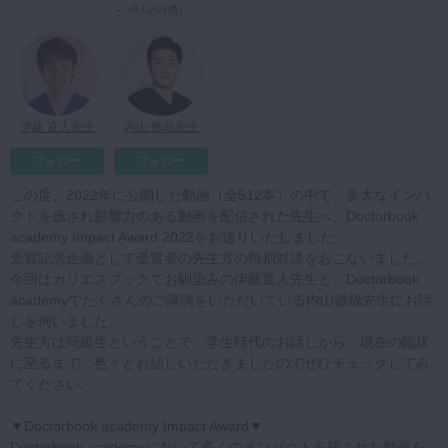
-
（
0人の評価
）
マイクロ・レーザー
予防歯科
咬合機能
診査・診断
伊藤 直人先生
内山 徹哉先生
訪問歯科・高齢者歯科
フォロー
フォロー
基礎医学
この度、2022年に公開した動画（全512本）の中で、多大なインパ
クトを残され影響力のある動画を配信された先生へ、Doctorbook
医院経営・開業
academy Impact Award 2022をお送りいたしました。
受賞記念企画として受賞者の先生方の特別対談をおこないました。
今回はカリエスブックでお馴染みの伊藤直人先生と、Doctorbook
academyでたくさんのご講演をいただいている内山徹哉先生にお話
しを伺いました。
先生方は同級生ということで、学生時代のお話しから、現在の臨床
に至るまで、色々とお話しいただきましたのでぜひチェックしてみ
てください。
▼Doctorbook academy Impact Award▼
Doctorbook academyにおいて多くのインパクトを残された動画を