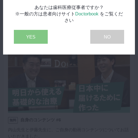
内山先生と伊藤先生に、今後の歯科医療の展望についてお話い
ただきました。
あなたは歯科医療従事者ですか？
※一般の方は患者向けサイト
Doctorbook
をご覧くだ
再生する
さい
YES
NO
自身のコンテンツ #6
無料
内山先生と伊藤先生に、ご自身の動画コンテンツについてお話
いただきました。