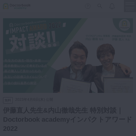
menu
保存修復
新着
新規登録
ログイン
歯内療法
歯周治療
LIVE
特集
DBラーニング
歯冠補綴
審美歯科
有床義歯
臨床知見録
小児歯科
2023年4月6日(木) 公開
無料
歯科矯正
伊藤直人先生&内山徹哉先生 特別対談｜
口腔外科・歯科麻酔
LIFE STYLE
コラム
セミナー
Doctorbook academyインパクトアワード
インプラント
2022
デジタル・歯科技工