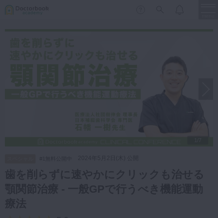
menu
保存修復
新着
新規登録
ログイン
歯内療法
歯周治療
LIVE
特集
DBラーニング
歯冠補綴
審美歯科
有床義歯
1/7
臨床知見録
小児歯科
2024年5月2日(木) 公開
スペシャル
#1無料公開中
歯科矯正
歯を削らずに速やかにクリックも治せる
口腔外科・歯科麻酔
顎関節治療 - 一般GPで行うべき機能運動
LIFE STYLE
コラム
セミナー
インプラント
療法
デジタル・歯科技工