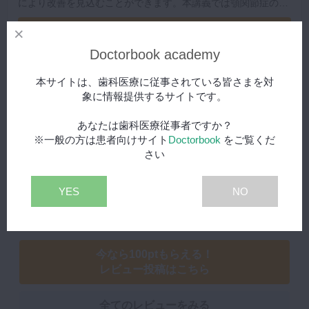
により改善を見込むことができます。本講義では顎関節症の症
例解説から顎関節症の患者様への診断方法や対処法について詳
再生する
しく解説されています。石幡先生による実際の患者デモ動画か
ら実践に活かせる考え方や治療法が学べますので是非ご覧くだ
Doctorbook academy
さい。
本サイトは、歯科医療に従事されている皆さまを対
象に情報提供するサイトです。
レビュー
あなたは歯科医療従事者ですか？
※一般の方は患者向けサイト
Doctorbook
をご覧くだ
さい
5.0
YES
NO
（
5人の評価
）
今なら100ptもらえる！
レビュー投稿はこちら
全てのレビューをみる