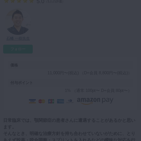
5.0
（
5人の評価
）
マイクロ・レーザー
予防歯科
咬合機能
石幡 一樹先生
診査・診断
フォロー
訪問歯科・高齢者歯科
基礎医学
価格
医院経営・開業
11,000円〜(税込) （D+会員 8,800円〜(税込)）
付与ポイント
1% （通常:100pt〜 D+会員:80pt〜）
日常臨床では、顎関節症の患者さんに遭遇することがあるかと思い
ます。
そんなとき、明確な治療方針を持ち合わせていないがために、とり
あえず投薬・咬合調整・スプリントを入れるなどの曖昧な対応を行