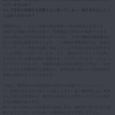
っていませんか？
そして症状が改善する気配もなく困ってしまい、紹介状を出したこ
とはありませんか？
顎関節症は、いまだに疼痛や開口障害への対症療法が主流です。
当院では明確な治療法があり、顎関節症の発症の行動因子である、
片かみ癖およびTCHの改善を行うために、下顎の機能的運動療法を
行って良好な結果を得ています。この機能的運動療法では、筋肉の
アンバランスと異常な位置に偏位している下顎頭の位置を改善する
ことを目的として行っています。また、独自のマウスピースを用い
てTCHと片かみ癖を同時に改善することも行っています。このよう
なアプローチによって、顎関節の痛みや開口障害だけでなく、治せ
ないとされる関節雑音も改善され、患者自身が速やかに顎関節症の
改善を自覚することができます。
今回は、顎関節症の発症原因や当院での治療プロトコールについ
て、症例を交えながら詳しくお話しします。我々歯科医には、患者
さんが訴える症状から、速やかに患者さんの顎のトラブルから改善
させる義務があります。
私の人生の目的はこの治療法を全国に広め、歯科界に根づかせて貢
献することです。そのためにも聴講後は必ず実践して下さい。