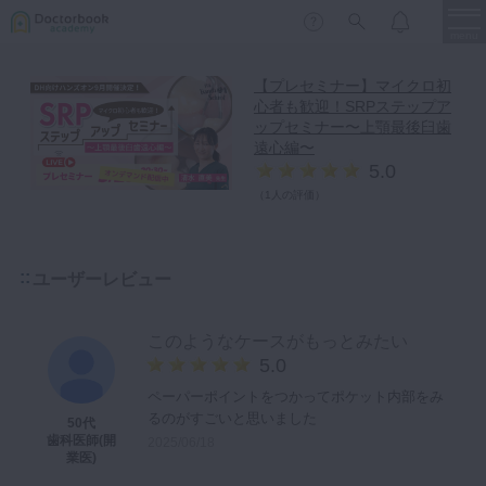
menu
【プレセミナー】マイクロ初
心者も歓迎！SRPステップア
保存修復
新着
新規登録
ログイン
ップセミナー〜上顎最後臼歯
遠心編〜
歯内療法
5.0
歯周治療
（
1人の評価
）
LIVE
特集
DBラーニング
歯冠補綴
審美歯科
ユーザーレビュー
有床義歯
臨床知見録
小児歯科
このようなケースがもっとみたい
5.0
歯科矯正
ペーパーポイントをつかってポケット内部をみ
口腔外科・歯科麻酔
LIFE STYLE
コラム
セミナー
るのがすごいと思いました
50代
歯科医師(開
インプラント
2025/06/18
業医)
デジタル・歯科技工