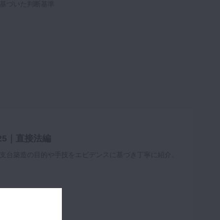
基づいた判断基準
025｜直接法編
支台築造の目的や手技をエビデンスに基づき丁寧に紹介。