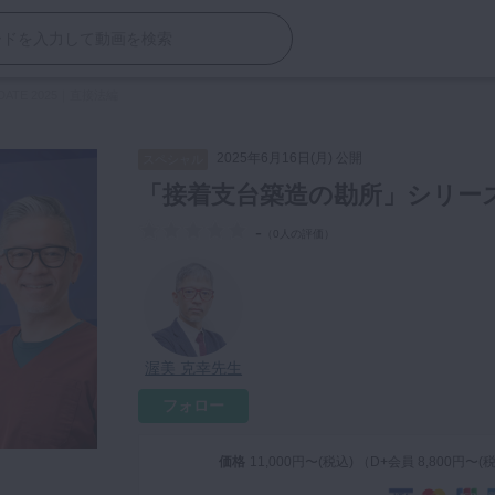
ATE 2025｜直接法編
2025年6月16日(月) 公開
スペシャル
「接着支台築造の勘所」シリーズ UP
-
（
0人の評価
）
渥美 克幸先生
フォロー
価格
11,000円〜(税込) （D+会員 8,800円〜(