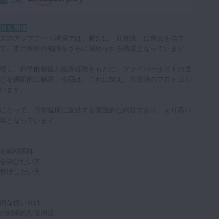
演を開催
ズのアップデート講演では、新たに「直接法」に焦点を当て、
て、支台築造の知識をさらに深められる構成となっています。
理し、科学的根拠と臨床経験をもとに、ファイバーポストの適
どを網羅的に解説。今回は、これに加え、直接法のプロトコル
います。
にとって、日常臨床に直結する実践的な内容であり、より高い
容となっています。
る歯科医師
を学びたい方
整理したい方
的な使い分け
の効果的な使用法