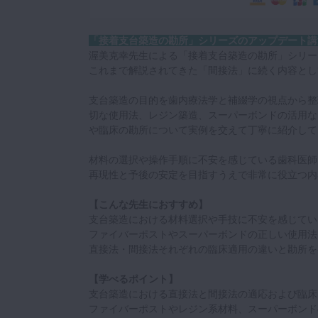
「接着支台築造の勘所」シリーズのアップデート講
渥美克幸先生による「接着支台築造の勘所」シリー
これまで解説されてきた「間接法」に続く内容とし
支台築造の目的を歯内療法学と補綴学の視点から整
切な使用法、レジン築造、スーパーボンドの活用な
や臨床の勘所について実例を交えて丁寧に紹介して
材料の選択や操作手順に不安を感じている歯科医師
再現性と予後の安定を目指すうえで非常に役立つ内
【こんな先生におすすめ】
支台築造における材料選択や手技に不安を感じてい
ファイバーポストやスーパーボンドの正しい使用法
直接法・間接法それぞれの臨床適用の違いと勘所を
【学べるポイント】
支台築造における直接法と間接法の適応および臨床
ファイバーポストやレジン系材料、スーパーボンド