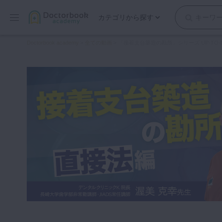
カテゴリから探す
保存修復
Doctorbook academy
>
全ての動画
>
「接着支台築造の勘所」シリーズ UP-TO-D
歯内療法
歯周治療
歯冠補綴
審美歯科
有床義歯
小児歯科
歯科矯正
口腔外科・歯科麻酔
インプラント
デジタル・歯科技工
マイクロ・レーザー
予防歯科