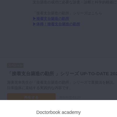
支台築造の成功に必要な診査・診断と科学的根拠に
「接着支台築造の勘所」シリーズはこちら
▶︎接着支台築造の勘所
▶︎体得！接着支台築造の勘所
スペシャル
「接着支台築造の勘所 」シリーズ UP-TO-DATE 2
渥美克幸先生が「接着支台築造の勘所」シリーズで直接法を解説。
日常臨床に直結する実践的な内容です。
再生する
再生時間 63:19
Doctorbook academy