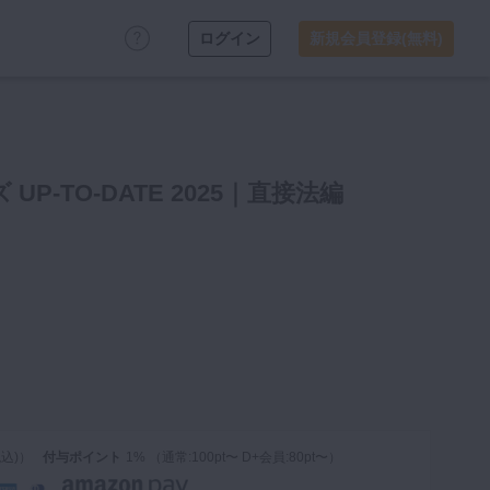
ログイン
新規会員登録(無料)
-TO-DATE 2025｜直接法編
税込)）
付与ポイント
1% （通常:100pt〜 D+会員:80pt〜）