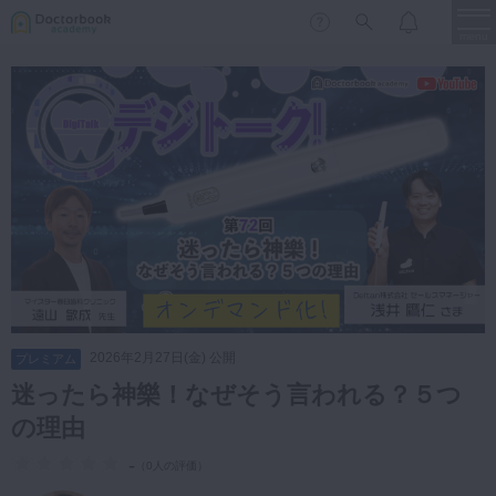
menu
保存修復
新着
新規登録
ログイン
歯内療法
歯周治療
LIVE
特集
DBラーニング
歯冠補綴
審美歯科
有床義歯
臨床知見録
小児歯科
2026年2月27日(金) 公開
プレミアム
歯科矯正
迷ったら神樂！なぜそう言われる？５つ
口腔外科・歯科麻酔
の理由
LIFE STYLE
コラム
セミナー
インプラント
-
（
0人の評価
）
デジタル・歯科技工