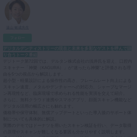
マイクロ・レーザー
予防歯科
遠山 敏成先生
咬合機能
診査・診断
フォロー
訪問歯科・高齢者歯科
デジタルデンティストリーの現在と未来を多彩なゲストを呼んで語
り合うトーク番組
基礎医学
デジトーク第72回では、デルタン株式会社の浅井氏を迎え、口腔内
スキャナー「神樂（KAGURA）」が“迷ったら神樂”と評価される理
医院経営・開業
由を5つの視点から解説します。
超小型・軽量設計による操作性の高さ、フレームレート向上による
スキャン速度、メタルやデンチャーへの対応力、シャープなマージ
ン再現性など、臨床現場で求められる性能を実演を交えて紹介。
さらに、無料クラウド連携やスマホアプリ、顔面スキャン機能など
デジタル活用の幅広さにも触れます。
価格帯や保守体制、無償アップデートといった導入後のサポート体
制についても具体的に解説。
実際のデモではドーナツを用いたスキャン検証を行い、データ取得
の原理やスキャンが難しくなる要因も分かりやすく説明します。