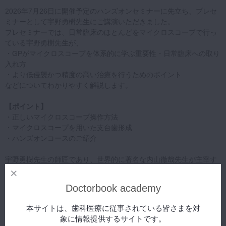
2026年7月26日に開催予定のハンズオンセミナーに先立ち、プレセ
ミナーとして宇野勇樹先生にご講演いただきました。
プレセミナーでは、日常臨床のほとんどをマイクロスコープで行っ
ている宇野勇樹先生が、
・GPがマイクロスコープを体系的に学ぶ重要性・日常臨床への取り
入れ方
・より低侵襲かつ精度の高い治療を行うためのポイント
などについてわかりやすく解説します。
【ポイント】
・正しいマイクロスコープ操作方法
・マイクロスコープを用いた支台歯形成
・ハンズオンコースのご紹介
宇野勇樹先生の師匠であり、世界的に著名な内山徹哉先生が主宰す
る「General Dentistry Study Club（GSC）」ハンズオンコースが、
現在大人気開催中です。ぜひチェックしてみてください。
Doctorbook academy
本サイトは、歯科医療に従事されている皆さまを対
象に情報提供するサイトです。