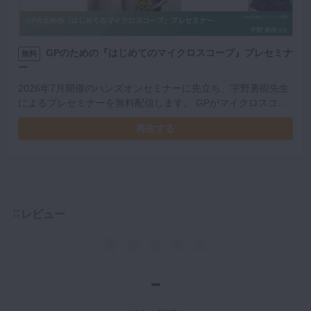
GPのための『はじめてのマイクロスコープ』プレセミナ
無料
ー
2026年7月開催のハンズオンセミナーに先立ち、宇野勇樹先生
によるプレセミナーを無料配信します。 GPがマイクロスコー
プを日常臨床に取り入れるための考え方や活用ポイントについ
再生する
て、症例を交えながらわかりやすく解説いただきます。
レビュー
-