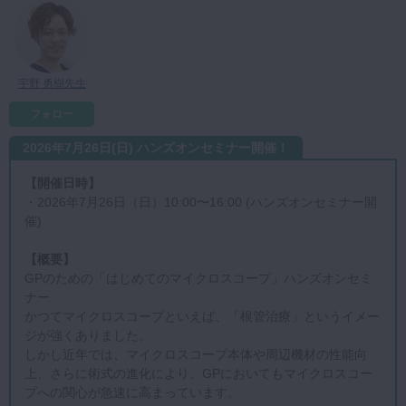
マイクロ・レーザー
予防歯科
咬合機能
宇野 勇樹先生
診査・診断
フォロー
訪問歯科・高齢者歯科
2026年7月26日(日) ハンズオンセミナー開催！
基礎医学
【開催日時】
・2026年7月26日（日）10:00〜16:00 (ハンズオンセミナー開
医院経営・開業
催)
【概要】
GPのための「はじめてのマイクロスコープ」ハンズオンセミ
ナー
かつてマイクロスコープといえば、「根管治療」というイメー
ジが強くありました。
しかし近年では、マイクロスコープ本体や周辺機材の性能向
上、さらに術式の進化により、GPにおいてもマイクロスコー
プへの関心が急速に高まっています。