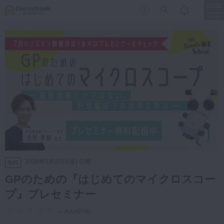
menu
保存修復
新着
新規登録
ログイン
歯内療法
歯周治療
LIVE
特集
DBラーニング
歯冠補綴
審美歯科
有床義歯
臨床知見録
小児歯科
2026年5月22日(金) 公開
無料
歯科矯正
GPのための『はじめてのマイクロスコー
口腔外科・歯科麻酔
プ』プレセミナー
LIFE STYLE
コラム
セミナー
インプラント
-
（
0人の評価
）
デジタル・歯科技工