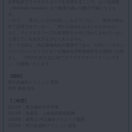
日常臨床でマイクロスコープを活用することで、より低侵襲
（Minimally Invasive）かつ精度の高い治療が可能になりま
す。
一方で、「導入したものの使いこなせていない」「根管治療以
外で活用できていない」「何から始めればよいかわからない」
など、マイクロスコープの有用性を十分に活かしきれていない
と感じている先生方も少なくありません。
そこで今回は、内山徹哉先生の愛弟子であり、GSCハンズオン
コースのインストラクターを務める宇野勇樹先生を講師にお招
きし、「GPのための はじめてのマイクロスコープ ハンズオ
ン」を開催いたします。
【講師】
明大前歯科クリニック 院長
宇野 勇樹 先生
【ご略歴】
2011年：東京歯科大学卒業
2013年：秋葉原 上條歯科医院勤務
2018年：南青山 内山歯科クリニック勤務
2022年：明大前歯科クリニック 院長