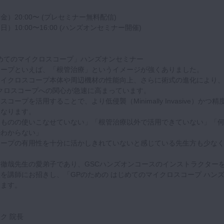
（金）20:00〜 (プレセミナー無料配信)
（日）10:00〜16:00 (ハンズオンセミナー開催)
めてのマイクロスコープ」ハンズオンセミナー
コープといえば、「根管治療」というイメージが強くありました。
マイクロスコープ本体や周辺機材の性能向上、さらに術式の進化により
クロスコープへの関心が急速に高まっています。
ープを活用することで、より低侵襲（Minimally Invasive）かつ精
になります。
たものの使いこなせていない」「根管治療以外で活用できていない」「
かわからない」
コープの有用性を十分に活かしきれていないと感じている先生方も少な
徹哉先生の愛弟子であり、GSCハンズオンコースのインストラクター
を講師にお招きし、「GPのための はじめてのマイクロスコープ ハン
します。
ク 院長