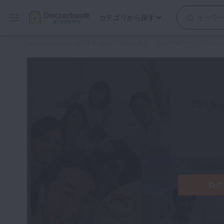
カテゴリから探す
保存修復
Doctorbook academy
>
全ての動画
>
GPのための『はじめてのマイクロスコー
歯内療法
歯周治療
歯冠補綴
審美歯科
有床義歯
小児歯科
歯科矯正
口腔外科・歯科麻酔
インプラント
ログ
デジタル・歯科技工
マイクロ・レーザー
予防歯科