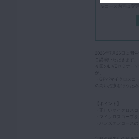
※コース内容は変
2026年7月26日
ご講演いただきます。
今回のLIVEセミナ
が、
・GPがマイクロスコ
の高い治療を行うため
【ポイント】
・正しいマイクロスコ
・マイクロスコープを
・ハンズオンコースの
宇野勇樹先生の師匠であり、