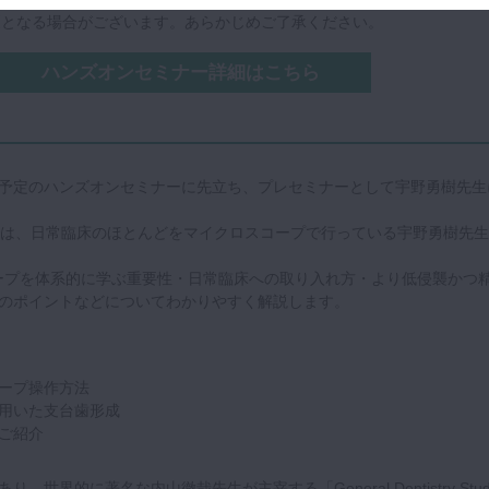
更となる場合がございます。あらかじめご了承ください。
ハンズオンセミナー詳細はこちら
に開催予定のハンズオンセミナーに先立ち、プレセミナーとして宇野勇樹先生
ーでは、日常臨床のほとんどをマイクロスコープで行っている宇野勇樹先生
ープを体系的に学ぶ重要性・日常臨床への取り入れ方・より低侵襲かつ
のポイントなどについてわかりやすく解説します。
ープ操作方法
用いた支台歯形成
ご紹介
世界的に著名な内山徹哉先生が主宰する「General Dentistry Stud