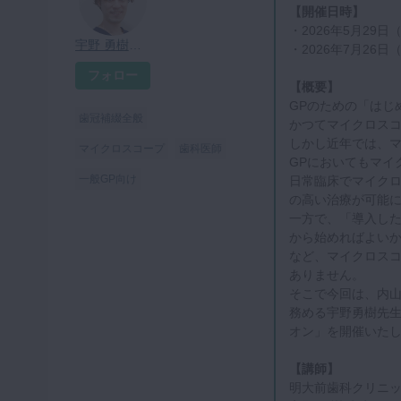
【開催日時】
・2026年5月29日
宇野 勇樹先生
・2026年7月26日
フォロー
【概要】
GPのための「はじ
歯冠補綴全般
かつてマイクロス
しかし近年では、
マイクロスコープ
歯科医師
GPにおいてもマイ
一般GP向け
日常臨床でマイクロスコ
の高い治療が可能
一方で、「導入し
から始めればよい
など、マイクロス
ありません。
そこで今回は、内山
務める宇野勇樹先生
オン」を開催いた
【講師】
明大前歯科クリニッ