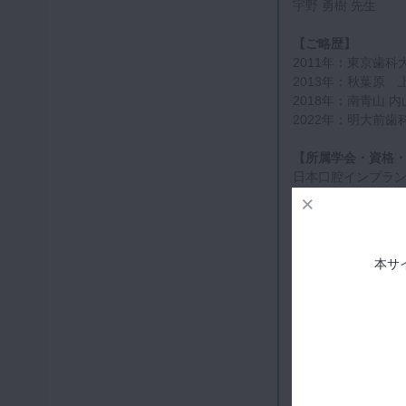
宇野 勇樹 先生
【ご略歴】
2011年：東京歯科
2013年：秋葉原
2018年：南青山 
2022年：明大前歯
【所属学会・資格
日本口腔インプラ
ISC ( interdisciplina
General dentist
【構成】
本サ
・マイクロスコー
・マイクロスコー
・マイクロスコー
・昼休憩
・マイクロを用いた形
・マイクロを用い
・質疑応答