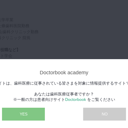
大学卒業
 上條歯科医院勤務
内山歯科クリニック勤務
科クリニック 院長
・役職など】
ント学会
ry study club)
ry study club インストラクター
Doctorbook academy
イトは、歯科医療に従事されている皆さまを対象に情報提供するサイト
プ講義（総論）
プ操作方法などデモストレーション
あなたは歯科医療従事者ですか？
プ操作方法、受講生実習
※一般の方は患者向けサイト
Doctorbook
をご覧ください
成(左上1番or6番)デモ
YES
NO
た形成実習