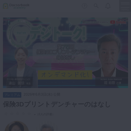
menu
保存修復
新着
新規登録
ログイン
歯内療法
歯周治療
LIVE
特集
DBラーニング
歯冠補綴
審美歯科
有床義歯
臨床知見録
小児歯科
2026年6月3日(水) 公開
プレミアム
歯科矯正
保険3Dプリントデンチャーのはなし
口腔外科・歯科麻酔
LIFE STYLE
コラム
セミナー
-
（
0人の評価
）
インプラント
デジタル・歯科技工