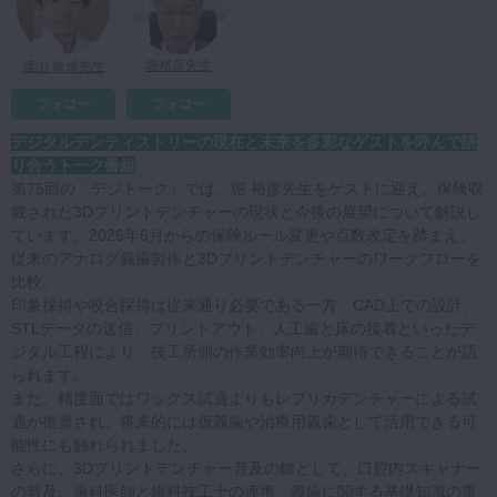
マイクロ・レーザー
予防歯科
堀裕彦先生
遠山 敏成先生
咬合機能
フォロー
フォロー
診査・診断
デジタルデンティストリーの現在と未来を多彩なゲストを呼んで語
り合うトーク番組
訪問歯科・高齢者歯科
第75回の「デジトーク」では、堀 裕彦先生をゲストに迎え、保険収
基礎医学
載された3Dプリントデンチャーの現状と今後の展望について解説し
ています。2026年6月からの保険ルール変更や点数改定を踏まえ、
医院経営・開業
従来のアナログ義歯製作と3Dプリントデンチャーのワークフローを
比較。
印象採得や咬合採得は従来通り必要である一方、CAD上での設計、
STLデータの送信、プリントアウト、人工歯と床の接着といったデ
ジタル工程により、技工所側の作業効率向上が期待できることが語
られます。
また、精度面ではワックス試適よりもレプリカデンチャーによる試
適が推奨され、将来的には仮義歯や治療用義歯として活用できる可
能性にも触れられました。
さらに、3Dプリントデンチャー普及の鍵として、口腔内スキャナー
の普及、歯科医師と歯科技工士の連携、義歯に関する基礎知識の重