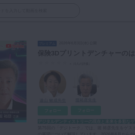
2026年6月3日(水) 公開
プレミアム
保険3Dプリントデンチャーの
-
（
0人の評価
）
堀裕彦先生
遠山 敏成先生
フォロー
フォロー
デジタルデンティストリーの現在と未来を多彩なゲ
第75回の「デジトーク」では、堀 裕彦先生をゲス
の展望について解説しています。2026年6月から