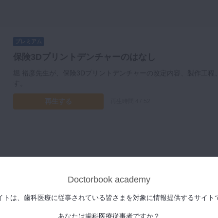
プレミアム
保険3Dプリントデンチャーのはなし
堀 裕彦先生が、保険3Dプリントデンチャーの改定内容、製作工
す。
再生する
再生時間 47:52
Doctorbook academy
イトは、歯科医療に従事されている皆さまを対象に情報提供するサイト
あなたは歯科医療従事者ですか？