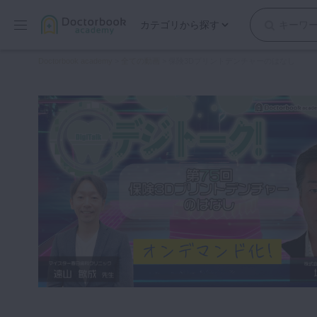
カテゴリから探す
保存修復
Doctorbook academy
>
全ての動画
>
保険3Dプリントデンチャーのはなし
歯内療法
歯周治療
歯冠補綴
審美歯科
有床義歯
小児歯科
歯科矯正
口腔外科・歯科麻酔
インプラント
デジタル・歯科技工
マイクロ・レーザー
予防歯科