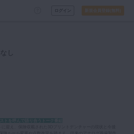
ログイン
新規会員登録(無料)
はなし
ストを呼んで語り合うトーク番組
トに迎え、保険収載された3Dプリントデンチャーの現状と今後
の保険ルール変更や点数改定を踏まえ、従来のアナログ義歯製作