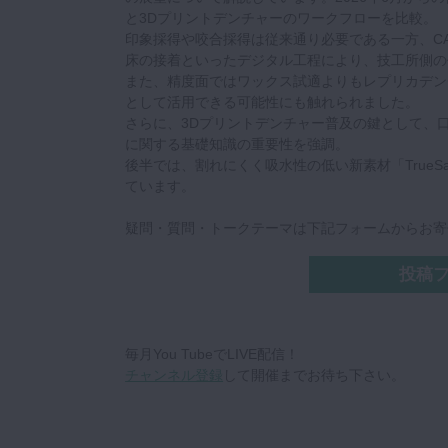
と3Dプリントデンチャーのワークフローを比較。
印象採得や咬合採得は従来通り必要である一方、CA
床の接着といったデジタル工程により、技工所側の
また、精度面ではワックス試適よりもレプリカデン
として活用できる可能性にも触れられました。
さらに、3Dプリントデンチャー普及の鍵として、
に関する基礎知識の重要性を強調。
後半では、割れにくく吸水性の低い新素材「True
ています。
疑問・質問・トークテーマは下記フォームからお寄
投稿
毎月You TubeでLIVE配信！
チャンネル登録
して開催までお待ち下さい。