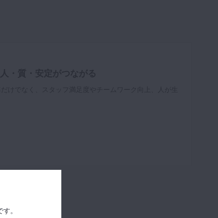
- 人・質・安定がつながる
率だけでなく、スタッフ満足度やチームワーク向上、人が生
です。