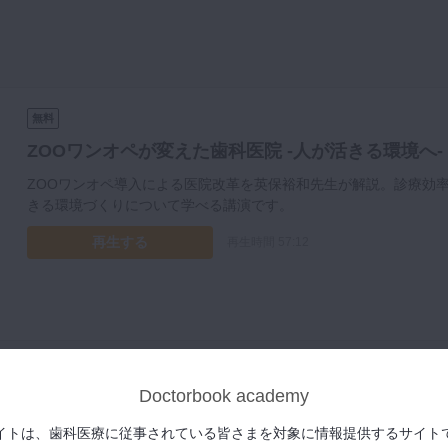
無料
ZOOワンオペが変えた歯科医院 -人が活きる環境へ
ZOOワンオペ導入による医院改革を英保裕和先生が解説。診療効
きる環境づくりについて学べる講演です。
再生する
再生時間 57:12
Doctorbook academy
イトは、歯科医療に従事されている皆さまを対象に情報提供するサイト