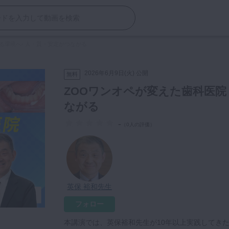
る環境へ- 人・質・安定がつながる
2026年6月9日(火) 公開
無料
ZOOワンオペが変えた歯科医院 
ながる
-
（
0人の評価
）
英保 裕和先生
フォロー
本講演では、英保裕和先生が10年以上実践してき