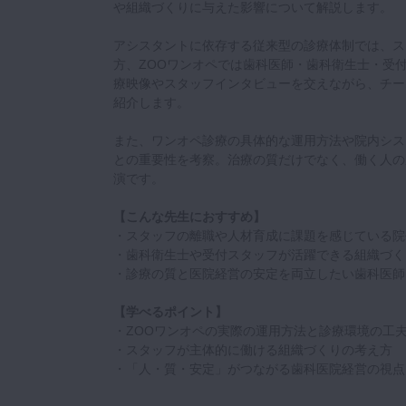
や組織づくりに与えた影響について解説します。
アシスタントに依存する従来型の診療体制では、ス
方、ZOOワンオペでは歯科医師・歯科衛生士・受
療映像やスタッフインタビューを交えながら、チー
紹介します。
また、ワンオペ診療の具体的な運用方法や院内シス
との重要性を考察。治療の質だけでなく、働く人の
演です。
【こんな先生におすすめ】
・スタッフの離職や人材育成に課題を感じている院
・歯科衛生士や受付スタッフが活躍できる組織づく
・診療の質と医院経営の安定を両立したい歯科医師
【学べるポイント】
・ZOOワンオペの実際の運用方法と診療環境の工
・スタッフが主体的に働ける組織づくりの考え方
・「人・質・安定」がつながる歯科医院経営の視点