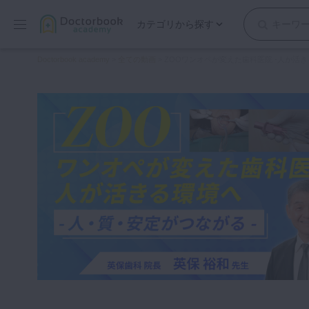
カテゴリから探す
保存修復
Doctorbook academy
>
全ての動画
>
ZOOワンオペが変えた歯科医院 -人が活き
歯内療法
歯周治療
歯冠補綴
審美歯科
有床義歯
小児歯科
歯科矯正
口腔外科・歯科麻酔
インプラント
デジタル・歯科技工
マイクロ・レーザー
予防歯科