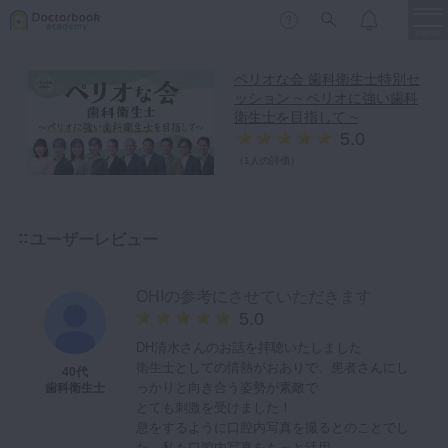
menu
ペリオな会 歯科衛生士特別セ
ッション ~ ペリオに強い歯科
保存修復
新着
新規登録
ログイン
衛生士を目指して ~
5.0
歯内療法
（
1人の評価
）
歯周治療
LIVE
特集
DBラーニング
歯冠補綴
ユーザーレビュー
審美歯科
有床義歯
臨床知見録
OHIの参考にさせていただきます
小児歯科
5.0
歯科矯正
DH清水さんのお話を拝聴いたしました
衛生士としての情熱がおありで、患者さんにし
40代
口腔外科・歯科麻酔
LIFE STYLE
コラム
セミナー
っかりと向き合う姿勢が素敵で
歯科衛生士
とても刺激を受けました！
インプラント
息をするように口腔内写真を撮るとのことでし
デジタル・歯科技工
た。私も口腔内写真をもっと活用