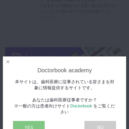
できるように時間がないを言い訳にせずチャレ
マイクロ・レーザー
ンジしようと思わせてくださる内容でした！
予防歯科
2026/07/02
咬合機能
診査・診断
訪問歯科・高齢者歯科
基礎医学
医院経営・開業
Doctorbook academy
本サイトは、歯科医療に従事されている皆さまを対
象に情報提供するサイトです。
あなたは歯科医療従事者ですか？
※一般の方は患者向けサイト
Doctorbook
をご覧くだ
さい
YES
NO