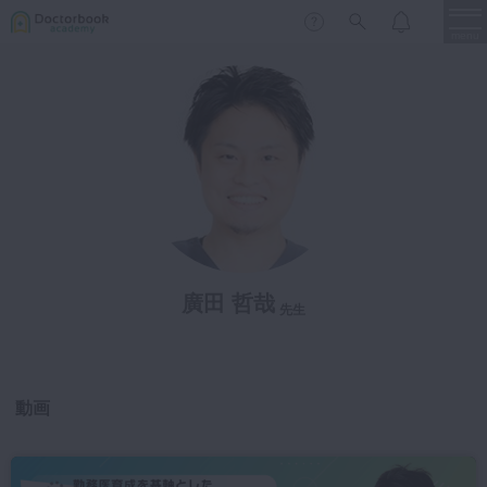
menu
保存修復
新着
新規登録
ログイン
歯内療法
歯周治療
LIVE
特集
DBラーニング
歯冠補綴
審美歯科
有床義歯
廣田 哲哉
先生
臨床知見録
小児歯科
歯科矯正
口腔外科・歯科麻酔
動画
LIFE STYLE
コラム
セミナー
インプラント
デジタル・歯科技工