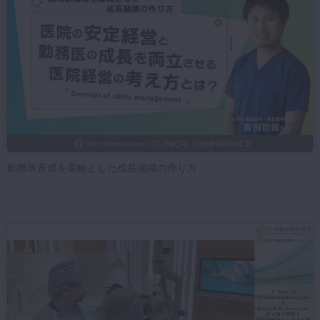
マイクロ・レーザー
予防歯科
咬合機能
診査・診断
訪問歯科・高齢者歯科
基礎医学
医院経営・開業
勤務医育成を基軸とした成長組織の作り方
2022/11/25