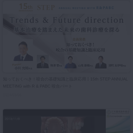
マイクロ・レーザー
予防歯科
咬合機能
診査・診断
訪問歯科・高齢者歯科
基礎医学
医院経営・開業
知っておくべき！咬合の基礎知識と臨床応用丨15th STEP ANNUAL
MEETING with R & PABC 咬合パート
2024/03/06