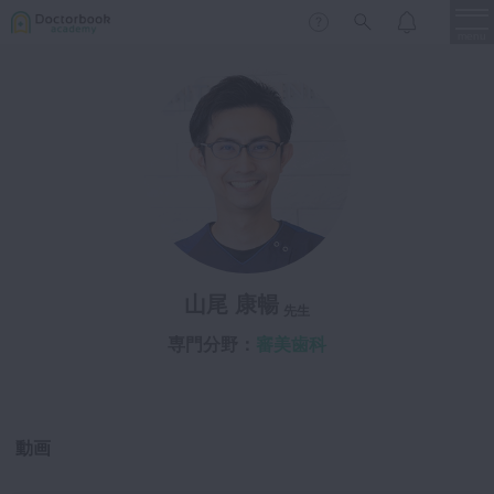
menu
保存修復
新着
新規登録
ログイン
歯内療法
歯周治療
LIVE
特集
DBラーニング
歯冠補綴
審美歯科
山尾 康暢
有床義歯
先生
臨床知見録
小児歯科
専門分野：
審美歯科
歯科矯正
口腔外科・歯科麻酔
LIFE STYLE
コラム
セミナー
動画
インプラント
デジタル・歯科技工