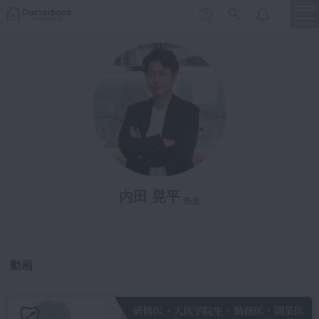
menu
保存修復
新着
新規登録
ログイン
歯内療法
歯周治療
LIVE
特集
DBラーニング
歯冠補綴
審美歯科
内田 晃平
有床義歯
先生
臨床知見録
小児歯科
歯科矯正
動画
口腔外科・歯科麻酔
LIFE STYLE
コラム
セミナー
インプラント
デジタル・歯科技工