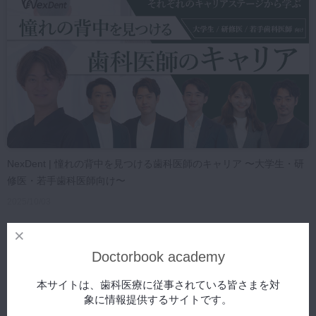
マイクロ・レーザー
予防歯科
咬合機能
診査・診断
訪問歯科・高齢者歯科
基礎医学
医院経営・開業
NexDent | 憧れの背中を見つける歯科医師のキャリア 〜大学生・研
修医・若手歯科医師向け〜
2025/10/03
Doctorbook academy
本サイトは、歯科医療に従事されている皆さまを対
象に情報提供するサイトです。