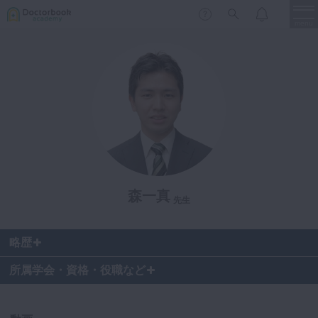
menu
保存修復
新着
新規登録
ログイン
歯内療法
歯周治療
LIVE
特集
DBラーニング
歯冠補綴
審美歯科
森一真
有床義歯
先生
臨床知見録
小児歯科
略歴
歯科矯正
口腔外科・歯科麻酔
所属学会・資格・役職など
LIFE STYLE
コラム
セミナー
インプラント
デジタル・歯科技工