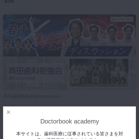
動画
マイクロ・レーザー
予防歯科
咬合機能
診査・診断
訪問歯科・高齢者歯科
基礎医学
医院経営・開業
斉田歯科勉強会@Doctorbook
2025/10/24
Doctorbook academy
本サイトは、歯科医療に従事されている皆さまを対